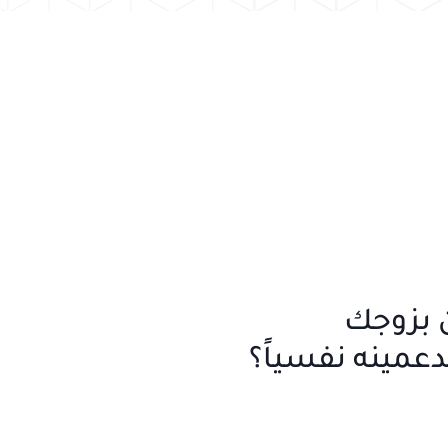
 بزوجك
عمينه نفسياً؟