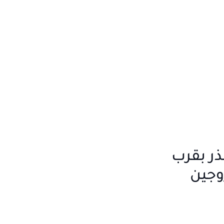
نذر بقرب
وجين