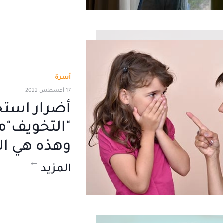
أسرة
17 أغسطس 2022
أضرار است
"التخويف"م
وهذه هي ال
المزيد