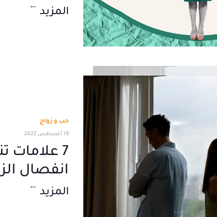
المزيد
حب و زواج
18 أغسطس 2022
7 علامات ت
انفصال الز
المزيد