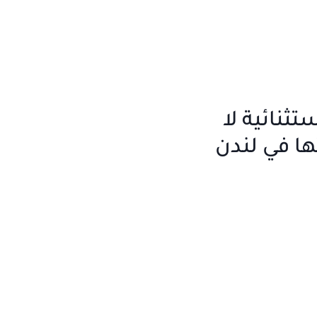
تثنائية لا
تها في لندن