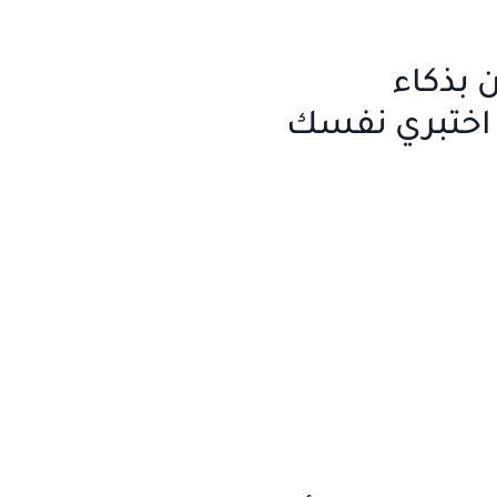
 بذكاء
 اختبري نفسك