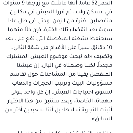
العمر 52 عاماً، أنها عاشت مع زوجها 9 سنوات
في مسكن واحد، ثم قررا العيش في مكانين
منفصلين لفترة من الزمن. وحتى في حال عادا
سوية بعد انقضاء تلك الفترة، فإن كلاً منهما
سيحتفظ بشقته المنفصلة التي تقع على بعد
10 دقائق سيراً على الأقدام من شقة الثاني..
وتضيف «لم نبحث موضوع العيش المشترك
مجدداً، لكننا وضعناه في البال. إن عيشنا
المنفصل يقينا من المشاحنات حول تقاسم
مسؤوليات البيت وترتيب الحجرات والذهاب
لتسوق احتياجات العيش. إن كل واحد يتولى
مهماته الخاصة، وبعد سنتين من هذا الاختيار
أثبتت التجربة نجاحها؛ بل أننا سعيدين أكثر من
السابق».