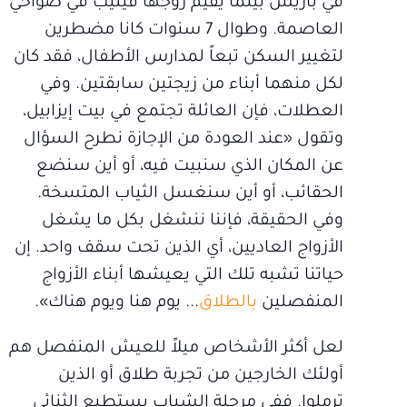
في باريس بينما يقيم زوجها فيليب في ضواحي
العاصمة. وطوال 7 سنوات كانا مضطرين
لتغيير السكن تبعاً لمدارس الأطفال، فقد كان
لكل منهما أبناء من زيجتين سابقتين. وفي
العطلات، فإن العائلة تجتمع في بيت إيزابيل،
وتقول «عند العودة من الإجازة نطرح السؤال
عن المكان الذي سنبيت فيه، أو أين سنضع
الحقائب، أو أين سنغسل الثياب المتسخة.
وفي الحقيقة، فإننا ننشغل بكل ما يشغل
الأزواج العاديين، أي الذين تحت سقف واحد. إن
حياتنا تشبه تلك التي يعيشها أبناء الأزواج
المنفصلين
بالطلاق
... يوم هنا ويوم هناك».
لعل أكثر الأشخاص ميلاً للعيش المنفصل هم
أولئك الخارجين من تجربة طلاق أو الذين
ترملوا. ففي مرحلة الشباب يستطيع الثنائي