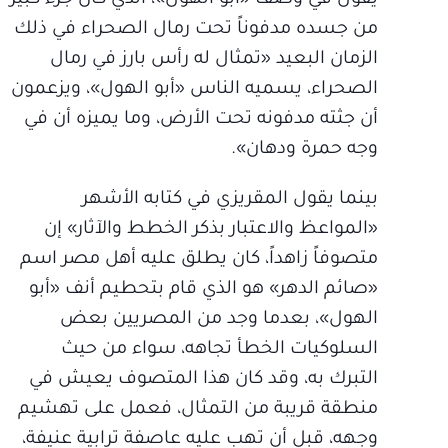
يقول في وصف «أبو الهول»، الذي كان جزء كبير
من جسده مدفوناً تحت رمال الصحراء في ذلك
الزمان البعيد «تمثال له رأس بارز في رمال
الصحراء، يسميه الناس «أبو الهول»، ويزعمون
أن جثته مدفونه تحت الأرض، وما يميزه أن في
وجه حمرة ودهان».
بينما يقول المقريزي في كتابه الأشهر
«المواعظ والاعتبار بذكر الخطط والآثار» إن
متصوفاً زاهداً، كان يطلق عليه أهل مصر اسم
«صائم الدهر» هو الذي قام بتحطيم أنف «أبو
الهول»، بعدما وجد من المصريين بعض
السلوكيات الخطأ تجاهه، سواء من حيث
التبرك به، وقد كان هذا المتصوف يعيش في
منطقة قريبة من التمثال، فعمل على تهشيم
وجهه، قبل أن تهب عليه عاصفة ترابية عنيفة،