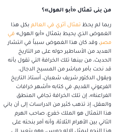
من بنى تمثال «أبو الهول»؟
ربما لم يحظ
تمثال أثري في العالم
بكل هذا
الغموض الذي يحيط بتمثال «أبو الهول»
في
مصر
، وقد كان هذا الغموض سبباً في انتشار
العديد من الأساطير حوله على مر التاريخ
الحديث، من بينها تلك الخرافة التي تقول بأنه
قد نحت بأمر مباشر من المسيح الدجال،
ويقول الدكتور شريف شعبان، أستاذ التاريخ
الفرعوني القديم، في كتابه «أشهر خرافات
الفراعنة»، إن تلك الخرافة تجافي المنطق
والعقل، إذ تذهب كثير من الدراسات إلى أن باني
هذا التمثال هو الملك خفرع، صاحب الهرم
الثاني بين الأهرام الثلاثة، وأنه أمر بنحته على
هذا النحو ليمثل الإله حورس، وهو يتعبد إلى