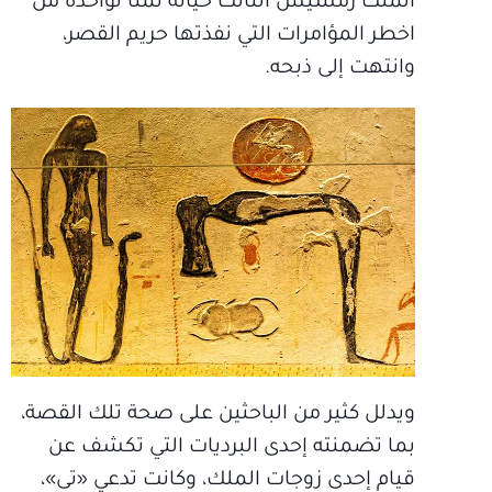
الملك رمسيس الثالث حياته ثمنا لواحدة من
اخطر المؤامرات التي نفذتها حريم القصر،
وانتهت إلى ذبحه.
ويدلل كثير من الباحثين على صحة تلك القصة،
بما تضمنته إحدى البرديات التي تكشف عن
قيام إحدى زوجات الملك، وكانت تدعي «تى»،