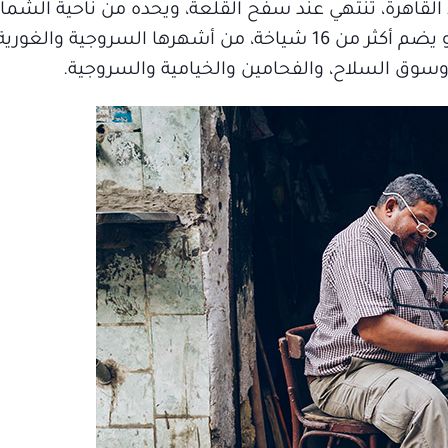
القاهرة، تنتهي عند سفح القلعة، ويحده من ناحية الشمال
العريق، ومن ناحية الغرب حي السيدة زينب، وهو يضم أكثر من 16 شياخة، من أشهرها الس
وسوق السلاح، والفحامين والخيامية والسروجية.