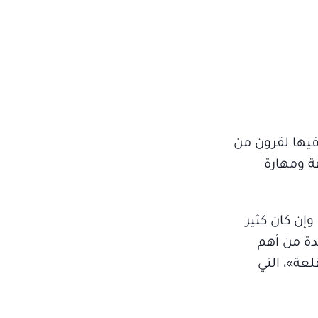
يها لقرون من
قة ومهارة
إن كان كثير
دة من أهم
عة»، التي