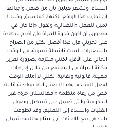
نوع من التمييز الذكوري ضد العاملات من
النساء. وتشعر هيلين بأن من ضمن واجباتها
أن تحارب هذا الواقع. لكنها، كما سبق وقلنا، لا
تميل للعمل «النضالي» وتقول «إذا كان في
مقدوري أن أكون قدوة للمرأة وأن أقدم شهادة
على تجربتي فإن هذا أفضل بكثير من الصراخ
بالشعارات. لست ناشطة نسوية، في الوقت
الحالي على الأقل، لكنني ملتزمة بضرورة تعزيز
مكانة المرأة في المجتمع من خلال إجراءات
معينة، قانونية ونقابية. لكنني لا أملك الوقت
لفعل المزيد». وهذا لا يعني أنها مواطنة أنانية.
فهي من رعاة منظمة «أفغانستان حرة» غير
الحكومية والتي تعمل على تسهيل وصول
الفتيات والنساء إلى التعليم. وقد تطوعت
بالطهي مع اللاجئات في ميناء «كاليه» شمال