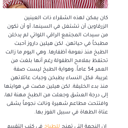
كان يمكن لهذه الشقراء ذات العينين
الزرقاوين أن تشتغل في السينما، أو أن تكون
من سيدات المجتمع الراقي اللواتي لم يدخلن
مطبخاً في حياتهن. لكن هيلين داروز أحبت
الطبخ منذ نعومة أظفارها. وهي اليوم ما زالت
تحتفظ بملامح الطفولة رغم أنها بلغت من
العمر 54 عاماً. وهواية الطبخ ليست صفة
غريبة، فكل النساء يطبخن وجبات عائلاتهن
منذ بدء الخليقة. لكن هيلين مضت في هوايتها
إلى درجة العشق وجعلت من الطبخ مهنة لها،
وافتتحت مطاعم شهيرة ونالت نجوماً يشقى
عتاة الطهاة في سبيل الفوز بها.
إن النجمة التي تمنح
للطباخ
في كتب التقييم