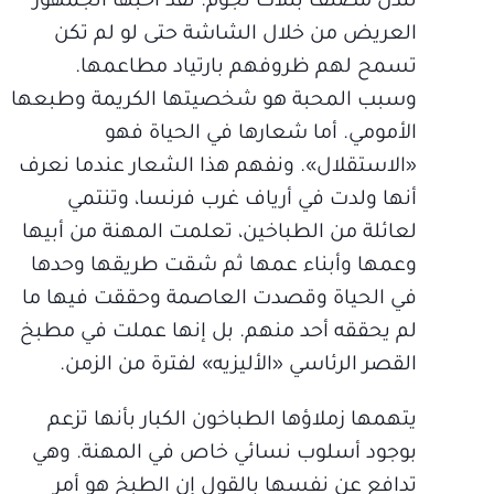
لندن مصنف بثلاث نجوم. لقد أحبها الجمهور
العريض من خلال الشاشة حتى لو لم تكن
تسمح لهم ظروفهم بارتياد مطاعمها.
وسبب المحبة هو شخصيتها الكريمة وطبعها
الأمومي. أما شعارها في الحياة فهو
«الاستقلال». ونفهم هذا الشعار عندما نعرف
أنها ولدت في أرياف غرب فرنسا، وتنتمي
لعائلة من الطباخين، تعلمت المهنة من أبيها
وعمها وأبناء عمها ثم شقت طريقها وحدها
في الحياة وقصدت العاصمة وحققت فيها ما
لم يحققه أحد منهم. بل إنها عملت في مطبخ
القصر الرئاسي «الأليزيه» لفترة من الزمن.
يتهمها زملاؤها الطباخون الكبار بأنها تزعم
بوجود أسلوب نسائي خاص في المهنة. وهي
تدافع عن نفسها بالقول إن الطبخ هو أمر