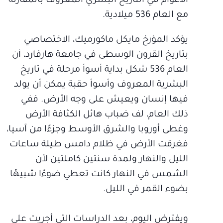
الأعوام في التاريخ البشري المعروف بالمقارنة
مع العام 536 ميلادية.
يؤكد المؤرخ مايكل ماكورميك، الاختصاصي
بتاريخ القرون الوسطى في جامعة هارفارد، أن
العام 536 شكل بداية أسوأ مرحلة في تاريخ
البشرية المعروف وأسوأ حقبة يمكن أن يولد
فيها إنسان ويعيش على وجه الأرض. ففي
ذلك العام، لف ضباب هائل الكثافة الأرض
وغطى أوروبا والشرق الأوسط وجزءًا من آسيا،
فغرقت الأرض في ظلام دامس طيلة ساعات
الليل والنهار ولمدة سنتين كاملتين لأن
الشمس في النهار كانت تعطي ضوءًا شبيهًا
بضوء القمر في الليل.
ويفترض اليوم، بعد الدراسات التي أجريت على