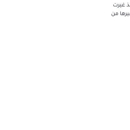
نذ غيرت
رها من