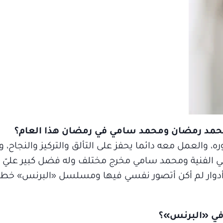
 محمد رمضان ومحمد سامي في رمضان هذا العام؟
والعمل معه دائما يحفز على التألق والتركيز والنجاح، و
الفنية ومحمد سامي مخرج مختلف وله فضل كبير عليّ كم
ل أدوار لم أكن أتصور نفسي فيها ومسلسل «البرنس» خطو
 في «البرنس»؟