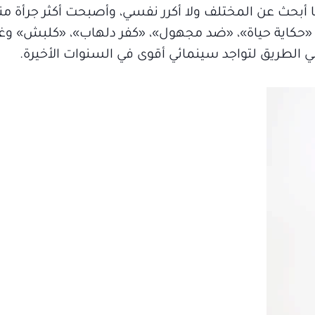
ئما أبحث عن المختلف ولا أكرر نفسي، وأصبحت أكثر جرأة م
كاية حياة»، «ضد مجهول»، «كفر دلهاب»، «كلبش» وغي
الطريق لتواجد سينمائي أقوى في السنوات الأخيرة.