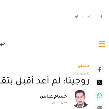
حي
مشاهير
12 يوليو 2020
روجينا: لم أعد أقبل بتقد
حسام عباس
محرر متعاون