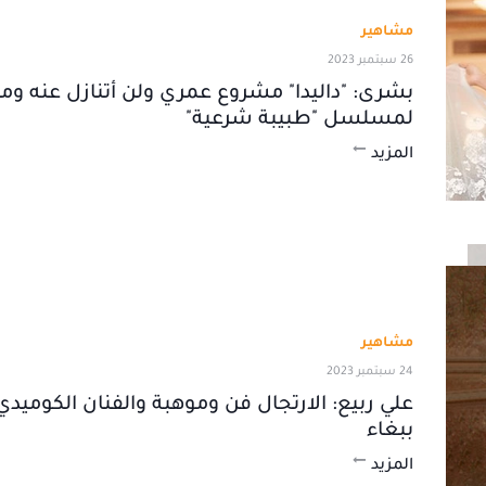
مشاهير
26 سبتمبر 2023
بشرى: "داليدا" مشروع عمري ولن أتنازل عنه و
لمسلسل "طبيبة شرعية"
المزيد
مشاهير
24 سبتمبر 2023
علي ربيع: الارتجال فن وموهبة والفنان الكوميد
ببغاء
المزيد