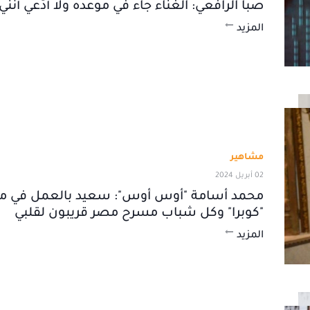
صبا الرافعي: الغناء جاء في موعده ولا أدّعي أنن
المزيد
مشاهير
02 أبريل 2024
محمد أسامة "أوس أوس": سعيد بالعمل في
"كوبرا" وكل شباب مسرح مصر قريبون لقلبي
المزيد