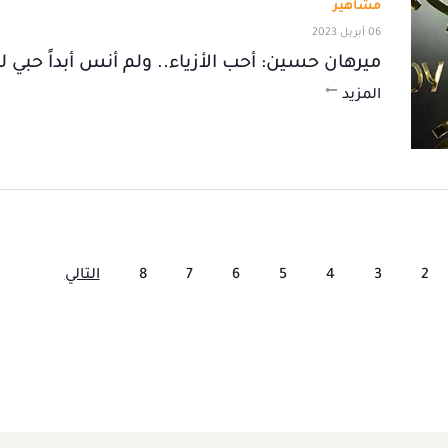
مشاهير
06 أبريل 2023
ميرهان حسين: أحب الأزياء.. ولم أنس أبداً حبي ل
المزيد
2
3
4
5
6
7
8
التالي