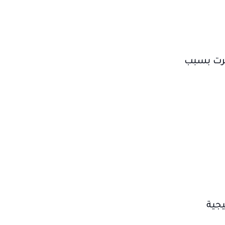
يّرت بسبب
يجية