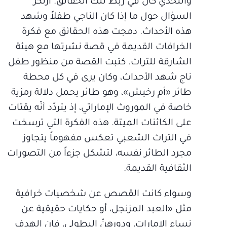
والتحدّي كان في ربط تلك الحقائق. ارتكز
السؤال حول ما إذا كان الناجي طفلاً وشهد
هذه الأحداث. دمجت هذه الحقائق مع فكرة
الخرافات القديمة في قصة نشرتها مع هيئة
الشارقة للتراث. كتبت القصة من منظور طفل
ناج شهد الأحداث، وكان يرى في كل محطة
طائر «أم رخيش»، وهو طائر يحمل دلالة رمزية
خاصة في الموروث الإماراتي، إذ يتردّد أنّه يقتات
على الكائنات الميتة. هذه الفكرة التي ترسخت
في التراث الشعبي تعكس مفهوماً يتجاوز
مجرد الطائر نفسه، لتشكل جزءاً من التصورات
الثقافية القديمة.
وسواء كانت القصص عن شخصيات خرافية
مثل «العبد المزنجل، أو حكايات حقيقية عن
نساء الإمارات، ودورهنّ البطولي، فإن الهدف