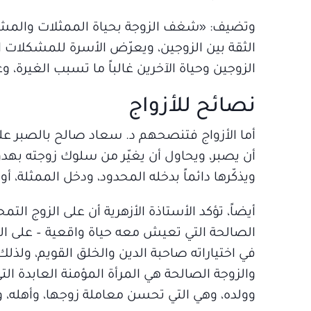
وتضيف: «شغف الزوجة بحياة الممثلات والمشاه
الثقة بين الزوجين، ويعرّض الأسرة للمشكلات الكث
الزوجين وحياة الآخرين غالباً ما تسبب الغيرة، و
نصائح للأزواج
أما الأزواج فتنصحهم د. سعاد صالح بالصبر على
أن يصبر، ويحاول أن يغيّر من سلوك زوجته بهدو
ويذكّرها دائماً بدخله المحدود، ودخل الممثلة، أ
أيضاً، تؤكد الأستاذة الأزهرية أن على الزوج التم
الصالحة التي تعيش معه حياة واقعية – على ال
في اختياراته صاحبة الدين والخلق القويم، ولذلك
والزوجة الصالحة هي المرأة المؤمنة العابدة
وولده، وهي التي تحسن معاملة زوجها، وأهله، و