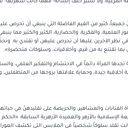
امة المرعية، ولا تسير خلف إنسانة- مهما كانت شهرتها- ت
 جميعاً، كثير من القيم الفاضلة التي ينبغي أن تحرص علي
موز العلمية، والفكرية، والحضارية، الكثير والكثير مما ينب
ي نظر الآخرين عليها أن تحرص عليهن أو تقتدي به. وتحضّ
 بل بما تقتنع به من قيم، وأخلاقيات، وسلوكات متحضرة».
 تجدها المرأة دائماً في الاحتشام والتفكير العلمي، والس
ية أخلاقية جيدة، وحماية علاقتها بزوجها من المتطفلين، 
الفنانات والمشاهير، والحريصة على تقليدهنّ في حياتها
 الإسلامية بالأزهر والعميدة الأزهرية السابقة: «الحكم
كانت تقلد سلوكاً شخصياً في الملابس التي تكشف العورا