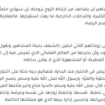
ير لن يضاعف من ارتباط الزوج بزوجته، بل سيؤدي حتما
يرة، والتدخلات الخارجية، ما يهدّد استقرارها. فالمقارنة 
عدم الرضا».
 زوجاتهم اللاتي ابتلين بالشغف بحياة المشاهير، وتقول:
ء، وأن يخرجها من العالم الفضائي الذي تعيش فيه إلى ال
و المطربة، أو المشهورة الذي لا يقارن بدخله».
حيص في الاختيار منذ البداية، فتعاليم دينه تحثه على اختيار
حلوة والمرّة- ورسول الله صلى الله عليه وسلم، ينصح ا
 قال: صلى الله عليه وسلم «الدنيا متاع وخير متاعها المرأ
 التي تحفظ نفسها، وتحفظ زوجها، في نفسه وعرضه، وتحف
جيرانها، وتحسن إدارة بيتها الذي هو مملكتها الخاصة.