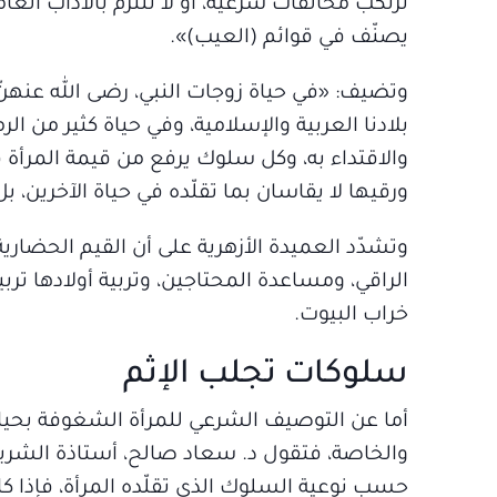
ترتكب مخالفات شرعية، أو لا تلتزم بالآداب الع
يصنّف في قوائم (العيب)».
وتضيف: «في حياة زوجات النبي، رضى الله عنهنّ
بلادنا العربية والإسلامية، وفي حياة كثير من الر
والاقتداء به، وكل سلوك يرفع من قيمة المرأة ف
ورقيها لا يقاسان بما تقلّده في حياة الآخرين،
وتشدّد العميدة الأزهرية على أن القيم الحضارية
الراقي، ومساعدة المحتاجين، وتربية أولادها ترب
خراب البيوت.
سلوكات تجلب الإثم
أما عن التوصيف الشرعي للمرأة الشغوفة بحياة 
والخاصة، فتقول د. سعاد صالح، أستاذة الشريعة
حسب نوعية السلوك الذي تقلّده المرأة، فإذا 