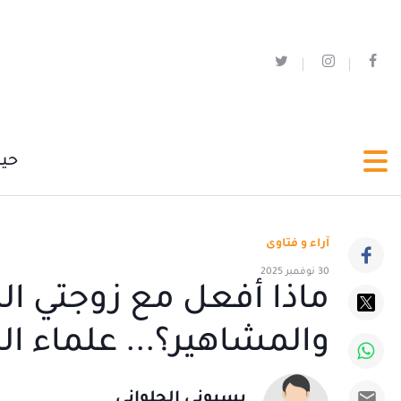
حي
آراء و فتاوى
30 نوفمبر 2025
ماذا أفعل مع زوجتي الم
والمشاهير؟... علماء ا
بسيوني الحلواني