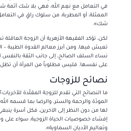
في التعامل مع نعِم الله، فهي بلا شك آثمة شر
الممثلة، أو المطربة، من سلوك راقٍ في التعامل
شك».
لكن، تؤكد الفقيهة الأزهرية أن الزوجة العاقلة ت
تعيش فيها، ومن أبرز معالم القدوة الطيبة – ال
نساء السلف الصالح، إلى جانب الثقة بالنفس ال
على نفسها. فليس مطلوباً من المرأة أن تظل دا
نصائح للزوجات
ما النصائح التي تقدم للزوجة المقلّدة للأخريات
المودّة والرحمة والستر، والرضا بما قسمه الله 
لها من دون النظر إلى الآخرين، فكل أسرة ينبغي
إفشاء خصوصيات الحياة الزوجية، سواء على وس
وتعاليم الأديان السماوية».