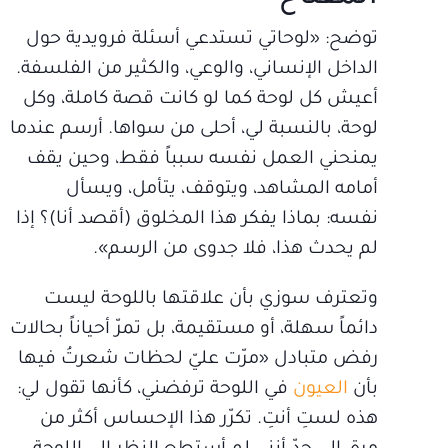
توضح: «لوحاتي تستدعي أسئلة فرويدية حول
الداخل الإنساني، والوعي، والكثير من الفلسفة.
أعيش كل لوحة كما لو كانت قصة كاملة، وكل
لوحة، بالنسبة لي، أحلى من سواها. أرسم عندما
يمنحني العمل نفسه سبباً فقط، وحين يقف
أمامه المشاهد، ويتوقف، يتأمل، ويسأل
نفسه: بماذا يفكر هذا المخلوق (أقصد أنا)؟ إذا
لم يحدث هذا، فلا جدوى من الرسم».
وتعترف سوزي بأن علاقتها باللوحة ليست
دائماً سهلة، أو مستقيمة، بل تمرّ أحياناً بحالات
رفض متبادل «مرّت عليّ لحظات شعرتُ فيها
بأن
العيون
في اللوحة ترفضني، كأنها تقول لي:
هذه لستِ أنتِ. تكرّر هذا الإحساس أكثر من