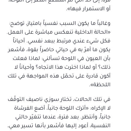
مرة، إلى حدّ أنني لم أستطع النظر إلى اللوحة،
أو الاستمرار فيها».
وغالباً ما يكون السبب نفسياً بامتياز، توضح:
«الحالة الداخلية تنعكس مباشرة على العمل.
فكل شيء عندي مرتبط ببعد نفسي. أحياناً
يكون ما أمرّ به في حياتي حاضراً بقوة، فأشعر
بأن العيون في اللوحة تسألني: لماذا فعلت
ذلك؟ أو لماذا اخترت هذا الاتجاه؟ وأحياناً لا
أكون قادرة على تحمّل هذه المواجهة في تلك
اللحظة».
في تلك الحالات، تختار سوزي ناصيف التوقّف
لا الإكراه: «أترك اللوحة جانباً، أضع الفرشاة
جانباً، وأنتظر. بعد فترة، عندما تتغيّر حالتي
النفسية، أعود إليها فأشعر بأنها تسير معي،