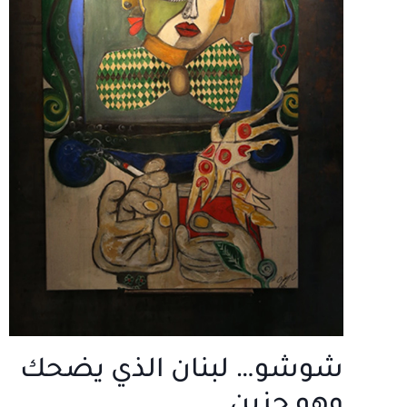
شوشو… لبنان الذي يضحك
وهو حزين