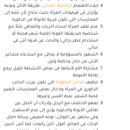
إيلاء الاهتمام
لنظامها الغذائي
، طريقة الأكل ونوعه
يؤثران في هرمونات المرأة بحيث تحتاج لأن تنتبه إلى
الممارسات التي تكون قريبة للأنوثة من الذكورة.
عدم تقليد المرأة لنساء أخريات والتماهي مثلاً مع
شخصية صديقتها القوية (قصة شعر هجينة أو
استخدام عطر رجالي) والبحث عن قدوة أنثى في
حياتي.
الشعور بالمسؤولية لا يتنافى مع استدعاء مشاعر
الأنثى من حنان وحكمة ولين.
مشاركة الأم لأبنائها في بعض الأنشطة كفيل برفع
طاقة الأمومة.
تنظيف
مراحل الطفولة
التي تكون عززت الجانب
الذكوري في المرأة وإدخال بعض الممارسات كتغيير
قصة الشعر، نمط اللبس وغيرها.
تفهم الاختلاف مع الرجل وإدراك أن الخلل بين
طاقتي الأنوثة والذكورة يؤدي إلى عدم الاستقرار.
وفي بحثهن عن التوازن، توجه النعيمي رسالة «لكل
الإناث في العالم، أقول: أنتنّ رائعات كما أنتن. أحببن