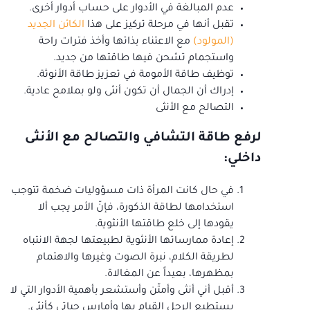
عدم المبالغة في الأدوار على حساب أدوار أخرى.
تقبل أنها في مرحلة تركيز على هذا
الكائن الجديد
(المولود)
مع الاعتناء بذاتها وأخذ فترات راحة
واستجمام تشحن فيها طاقتها من جديد.
توظيف طاقة الأمومة في تعزيز طاقة الأنوثة.
إدراك أن الجمال أن تكون أنثى ولو بملامح عادية.
التصالح مع الأنثى
لرفع طاقة التشافي والتصالح مع الأنثى
داخلي:
في حال كانت المرأة ذات مسؤوليات ضخمة تتوجب
استخدامها لطاقة الذكورة، فإنّ الأمر يجب ألا
يقودها إلى خلع طاقتها الأنثوية.
إعادة ممارساتها الأنثوية لطبيعتها لجهة الانتباه
لطريقة الكلام، نبرة الصوت وغيرها والاهتمام
بمظهرها، بعيداً عن المغالاة.
أقبل أني أنثى وأمتّن وأستشعر بأهمية الأدوار التي لا
يستطيع الرجل القيام بها وأمارس حياتي كأنثى.