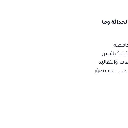
حداثة وما
حامضة،
ر تشكيلة من
ات والتقاليد
على نحو يصوّر