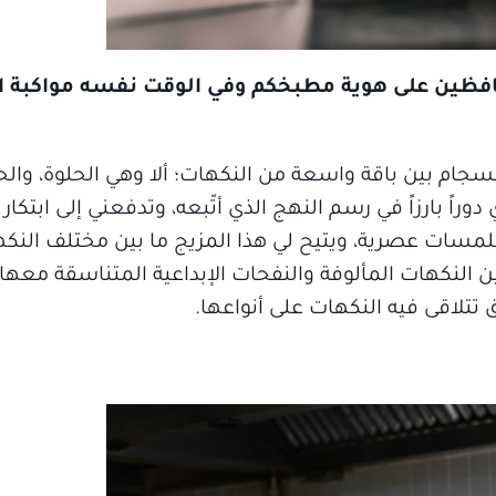
فظين على هوية مطبخكم وفي الوقت نفسه مواكبة ال
جام بين باقة واسعة من النكهات؛ ألا وهي الحلوة، وال
دوراً بارزاً في رسم النهج الذي أتّبعه، وتدفعني إلى ابتكا
بلمسات عصرية، ويتيح لي هذا المزيج ما بين مختلف النكه
ن النكهات المألوفة والنفحات الإبداعية المتناسقة معها 
تتلاقى فيه النكهات على أنواعها.