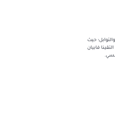
التوابل؛ حيث
تقينا فابيان
نسي.