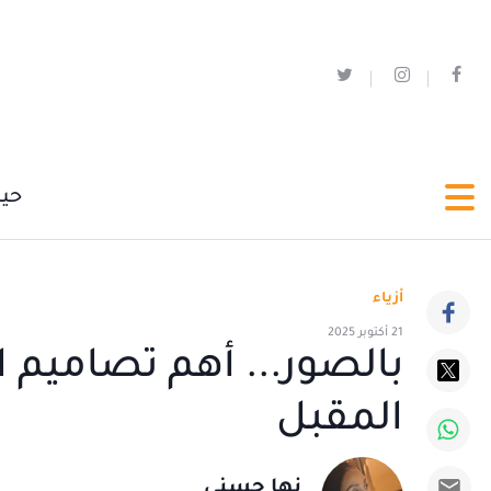
حي
أزياء
21 أكتوبر 2025
بالصور... أهم تصاميم
المقبل
نها حسني