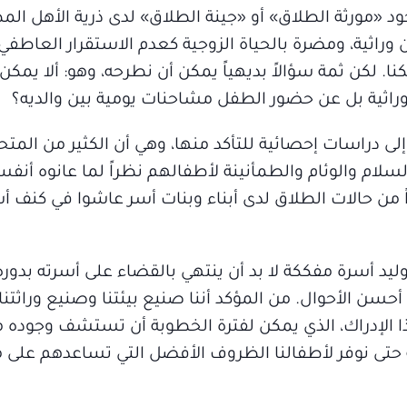
جود «مورثة الطلاق» أو «جينة الطلاق» لدى ذرية الأهل الم
ية، ومضرة بالحياة الزوجية كعدم الاستقرار العاطفي مث
ا. لكن ثمة سؤالاً بديهياً يمكن أن نطرحه، وهو: ألا يمكن
وراثية بل عن حضور الطفل مشاحنات يومية بين والديه؟
لى دراسات إحصائية للتأكد منها، وهي أن الكثير من المت
لام والوئام والطمأنينة لأطفالهم نظراً لما عانوه أن
من حالات الطلاق لدى أبناء وبنات أسر عاشوا في كنف 
وليد أسرة مفككة لا بد أن ينتهي بالقضاء على أسرته بدور
سن الأحوال. من المؤكد أننا صنيع بيئتنا وصنيع وراثتنا 
وهذا الإدراك، الذي يمكن لفترة الخطوبة أن تستشف وجوده 
ئية حتى نوفر لأطفالنا الظروف الأفضل التي تساعدهم على م