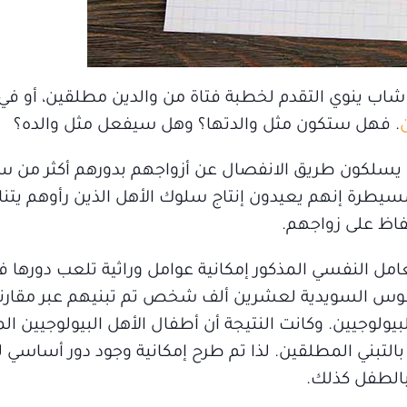
اب ينوي التقدم لخطبة فتاة من والدين مطلقين، أو في
. فهل ستكون مثل والدتها؟ وهل سيفعل مثل والده؟
ين يسلكون طريق الانفصال عن أزواجهم بدورهم أكثر من س
مسيطرة إنهم يعيدون إنتاج سلوك الأهل الذين رأوهم يتنا
حفاظ على زواجهم.
امل النفسي المذكور إمكانية عوامل وراثية تلعب دورها ف
فوس السويدية لعشرين ألف شخص تم تبنيهم عبر مقار
يولوجيين. وكانت النتيجة أن أطفال الأهل البيولوجيين ا
بالتبني المطلقين. لذا تم طرح إمكانية وجود دور أساسي 
 بالطفل كذلك.