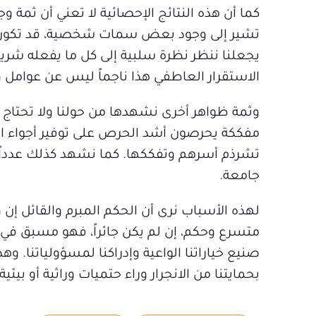
كما أن هذه النتائج الإحصائية لا تعني أن ثمة و
تشير إلى وجود بعض سمات شخصية، قد تكون وراث
يجعلنا ننظر نظرة سلبية إلى كل ما يفعله شريكن
الاستقرار العاطفي هذا ناجماً ليس عن عوامل 
وثمة ظواهر أخرى نشهدها من حولنا ولا تحتاج إ
مفككة يحرصون أشد الحرص على توفير أجواء الس
تشرذم أسرهم وتفككها. كما نشهد كذلك عدداً 
جامعة.
لهذه الأسباب نرى أن الحكم المبرم والقائل إن 
متسرع وحكم، إن لم يكن جائراً، فهو مسبق في أح
صنيع خياراتنا الواعية وإدراكنا لمسؤولياتنا. 
بحمايتنا من الانجرار وراء حتميات وراثية أو بي