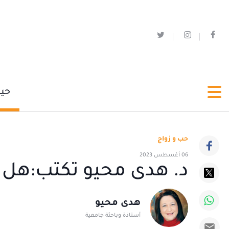
حي
حب و زواج
06 أغسطس 2023
د. هدى محيو تكتب:هل 
هدى محيو
أستاذة وباحثة جامعية