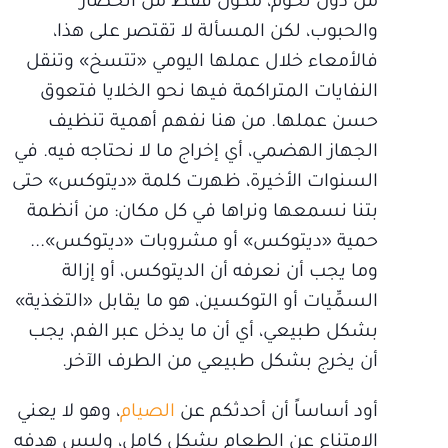
من دون لحوم، مكوَّن فقط من الخضار
والحبوب، لكن المسألة لا تقتصر على هذا،
فالأمعاء خلال عملها اليومي «تتسخ» وتنقل
النفايات المتراكمة فيها نحو الخلايا فتعوق
حسن عملها. من هنا نفهم أهمية تنظيف
الجهاز الهضمي، أي إخراج ما لا نحتاجه فيه. في
السنوات الأخيرة، ظهرت كلمة «ديتوكس» حتى
بتنا نسمعها ونراها في كل مكان: من أنظمة
حمية «ديتوكس» أو مشروبات «ديتوكس»...
وما يجب أن نعرفه أن الديتوكس، أو إزالة
السمِّيات أو التوكسين، هو ما يقابل «التغذية»
بشكل طبيعي، أي أن ما يدخل عبر الفم، يجب
أن يخرج بشكل طبيعي من الطرف الآخر.
أود أساساً أن أحدثكم عن
الصيام
، وهو لا يعني
الامتناع عن الطعام بشكل كامل، وليس هدفه