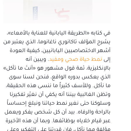
في كتابه «الطريقة اليابانية للعناية بالأمعاء»،
يشرح المؤلف تاكانوري ناغانوما، الذي يعتبر من
أشهر الاختصاصيين اليابانيين، كيفية العودة
إلى
نمط حياة صحي ومفيد
. ويبين أنه
بالإنكليزية، ثمة قول مشهور هو «أنتَ ما تأكل»
الذي يعكس بدوره الواقع، فنحن لسنا سوى
ما نأكل. وللأسف كثيراً ما ننسى هذه الحقيقة،
وتظن الغالبية بيننا أنه يكفي أن نغيّر تفكيرنا
وسلوكنا حتى نغير نمط حياتنا ونبلغ إحساساً
بالراحة والرفاه. بيد أن كل شخص يفكر ويعمل
عبر قيام خلاياه بوظائفها. وبما أن هذه الأخيرة
مؤلفة مما نأكل، فإن قدرتنا على التفكير وعلى