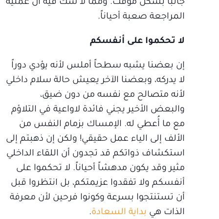
جانباً بشكل مؤقت. وممّا لا شك فيه أن عملية
المراجعة صعبة أحياناً.
لا تحكموا على أنفسكم
إن بعضنا يشبه سطحاً أملس لأنه يؤدي دوراً
لا يدركه، وبعضنا الآخر يعيش حالة سلام داخلي
لأنه متصالح مع نفسه من دون ضيق،
والبعض الأخير يجني فائدة لاواعية في التلاؤم
مع ما أُعطي له. الإمساك بزمام النفس من
الألف إلى الياء عمل حقيقي! ولكن إن ذهبتم إلى
استكشاف ذواتكم قد تجدون أن اللقاء الداخلي
مثير وقد يكون مدهشاً أحياناً. لا تحكموا على
أنفسكم ولا تفقدوا عزيمتكم، بل انتظروا قبل
أن تستنتجوا بسرعة وكونوا فرحين لأن معرفة
الذات هي
بداية السعادة
.