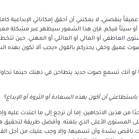
ميقاً ينقصني، لا يمكنني أن أحقق إمكاناتي الإبداعية كاملة
 أو سيئاً فيكم، فإن هذا الشعور سيظهر عبر مشكلة معي
وى العاطفي أو المالي أو العائلي أو المهني. حين تتخ
ت عميق وخفي يحذركم بالقول «يجب ألا تكون بهذه الس
ما لو أنك تسمع صوت حديد يتطاحن في ذهنك حينما تحاول
ستطاعتي أن أكون بهذه السعادة أو الثروة أو الإبداع؟
ًا من هذين الاتجاهين: إما أن ترجع إلى ما اعتدت عليه وإم
لى المستوى الأعلى الذي بلغته. وأفضل طريقة لتحقيق ه
 أنك ناقص بشدة وأن تسميها، وإلا وجب عليك من أجل ال