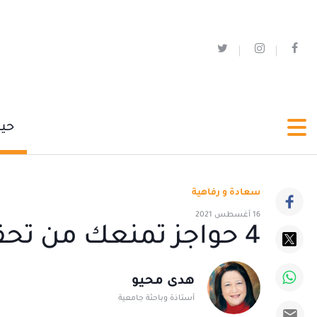
حي
سعادة و رفاهية
16 أغسطس 2021
4 حواجز تمنعك من تحقيق النجاح
هدى محيو
أستاذة وباحثة جامعية