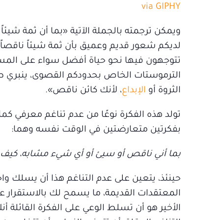
via GIPHY
ويمكن ترجمته بالجملة الآتية «بما أن ثمة شيئاً ع
لديكم شعور قديم وعميق بأن ثمة شيئاً ناقصاً
تتوجهون فيها نحو حياة أفضل سواء على المست
الترموستات الخاص بحدودكم القصوى، ينبري صو
الثروة أو
الإبداع
، لأنك كائن ناقص».
تولد هذه الفكرة نوعًا من عدم تناغم معرفي ك
بفكرتين متعارضتين في الوقت نفسه وهما:
بما أني ناقص أو سيئ أو أي شيء مشابه، كيف با
حينئذ، يتعين على عدم التناغم هذا أن يسلك واحد
المعتقدات القديمة، ما يسمح لك بالاستقرار ع
الأخير هو أن تسلط الوعي على الفكرة القائلة