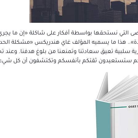
لرضى التي نستحقها بواسطة أفكار على شاكلة «إن ما يجر
عادة».. هذا ما يسميه المؤلف غاي هندريكس «مشكلة الح
ية سلبية تعيق سعادتنا وتمنعنا من بلوغ هدفنا. وعند 
لأنكم ستستعيدون ثقتكم بأنفسكم وتكتشفون أن كل شيء