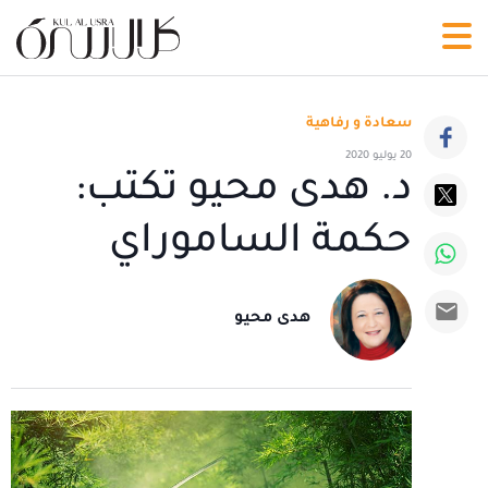
سعادة و رفاهية
20 يوليو 2020
د. هدى محيو تكتب:
حكمة الساموراي
هدى محيو