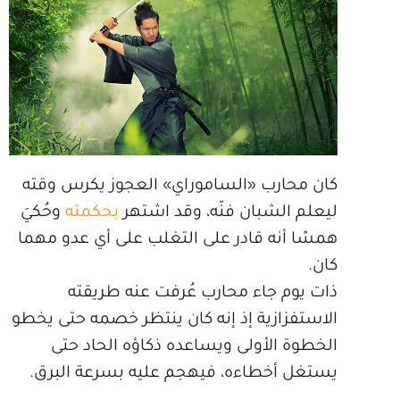
كان محارب «الساموراي» العجوز يكرس وقته
ليعلم الشبان فنّه، وقد اشتهر
بحكمته
وحُكيَ
همسًا أنه قادر على التغلب على أي عدو مهما
كان.
ذات يوم جاء محارب عُرفت عنه طريقته
الاستفزازية إذ إنه كان ينتظر خصمه حتى يخطو
الخطوة الأولى ويساعده ذكاؤه الحاد حتى
يستغل أخطاءه، فيهجم عليه بسرعة البرق.