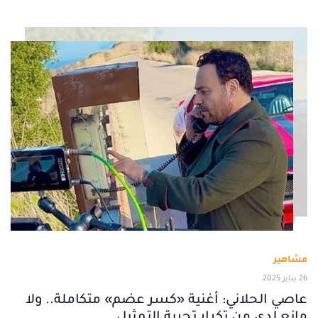
مشاهير
26 يناير 2025
عاصي الحلاني: أغنية «كسر عضم» متكاملة.. ولا
مانع لدي من تكرار تجربة التمثيل