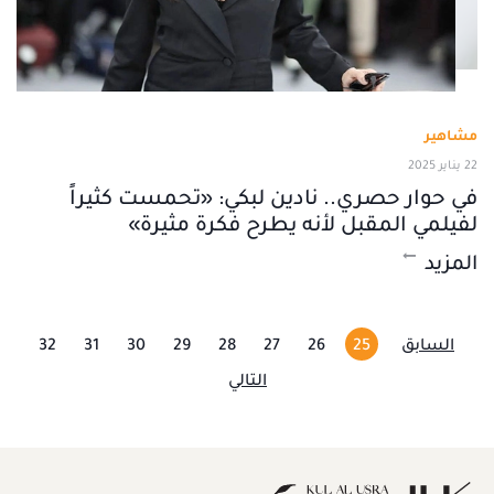
مشاهير
22 يناير 2025
في حوار حصري.. نادين لبكي: «تحمست كثيراً
لفيلمي المقبل لأنه يطرح فكرة مثيرة»
المزيد
السابق
25
26
27
28
29
30
31
32
التالي