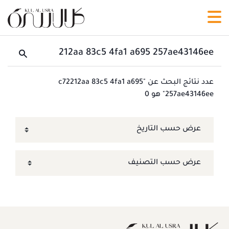
عدد نتائج البحث عن "c72212aa 83c5 4fa1 a695
257ae43146ee" هو 0