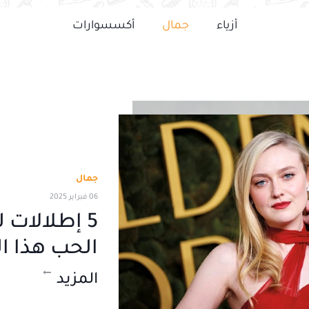
أزياء
جمال
أكسسوارات
جمال
06 فبراير 2025
5 إطلالات 
الحب هذا ا
المزيد