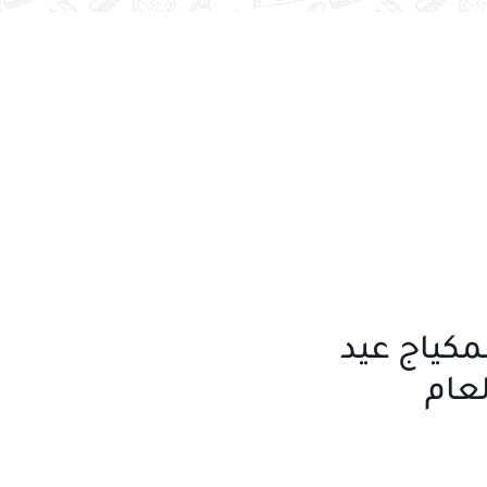
لمكياج عيد
لعام