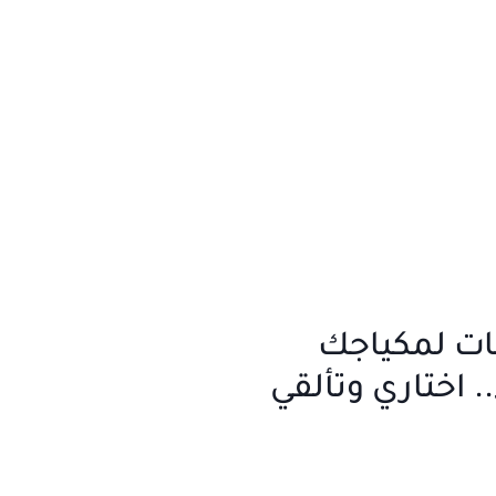
صيحات لمكياجك
. اختاري وتألقي