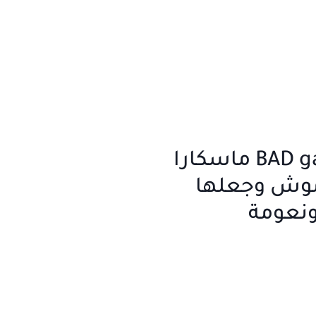
BAD gal BOUNCE ماسكارا
موش وجعلها
 ونعومة