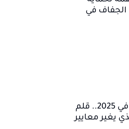
همة لحماية
الجفاف في
جديد بنفت في 2025.. قلم
ي يغير معايير