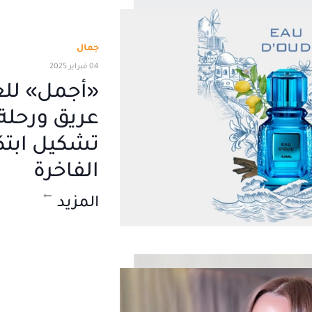
جمال
04 فبراير 2025
«أجمل» للع
عريق ورحلة
تشكيل ابتك
الفاخرة
المزيد