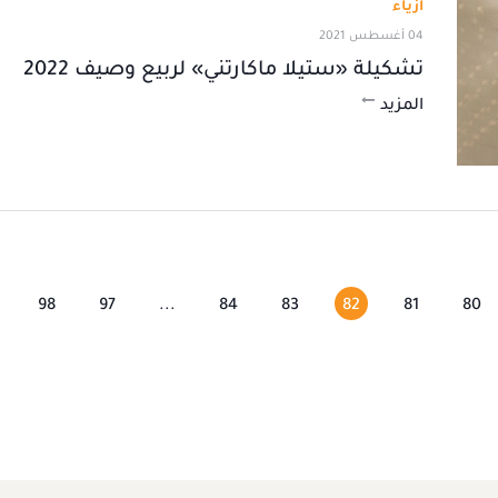
أزياء
04 أغسطس 2021
تشكيلة «ستيلا ماكارتني» لربيع وصيف 2022
المزيد
98
97
...
84
83
82
81
80