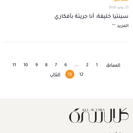
23 يوليو 2020
سينتيا خليفة: أنا جريئة بأفكاري
المزيد
السابق
1
2
...
6
7
8
9
10
11
12
13
التالي