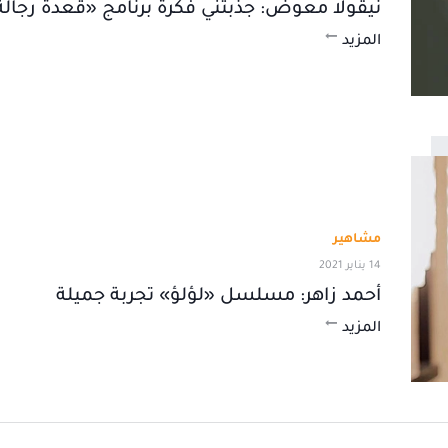
نيقولا معوض: جذبتني فكرة برنامج «قعدة رجالة
المزيد
مشاهير
14 يناير 2021
أحمد زاهر: مسلسل «لؤلؤ» تجربة جميلة
المزيد