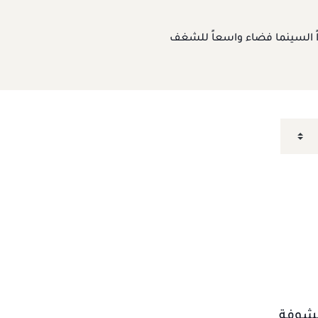
راً السينما فضاء واسعاً للشغف
ة مكشوفة