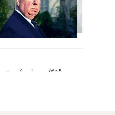
السابق
1
2
...