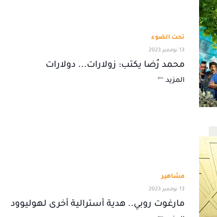
تحت الضوء
13 نوفمبر 2023
محمد رُضا يكتب: زولارات... دولارات
المزيد
مشاهير
13 نوفمبر 2023
مارغوت روبي.. هدية أسترالية أخرى لهوليوود