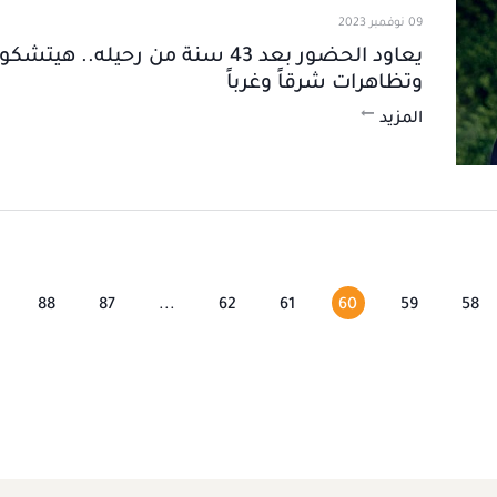
09 نوفمبر 2023
يعاود الحضور بعد 43 سنة من رحيله.. 
وتظاهرات شرقاً وغرباً
المزيد
88
87
...
62
61
60
59
58