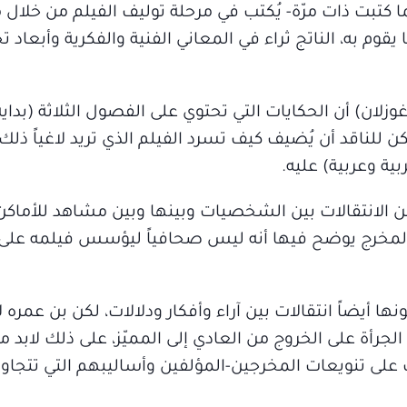
ا كتبت ذات مرّة- يُكتب في مرحلة توليف الفيلم من خلال ما
وم به، الناتج ثراء في المعاني الفنية والفكرية وأبعاد تح
زلان) أن الحكايات التي تحتوي على الفصول الثلاثة (بدا
للناقد أن يُضيف كيف تسرد الفيلم الذي تريد لاغياً ذلك ا
ية وعربية) عليه.
ن الانتقالات بين الشخصيات وبينها وبين مشاهد للأماكن
 المخرج يوضح فيها أنه ليس صحافياً ليؤسس فيلمه عل
نها أيضاً انتقالات بين آراء وأفكار ودلالات، لكن بن عمره
لجرأة على الخروج من العادي إلى المميّز، على ذلك لابد
على تنويعات المخرجين-المؤلفين وأساليبهم التي تتجاوز 