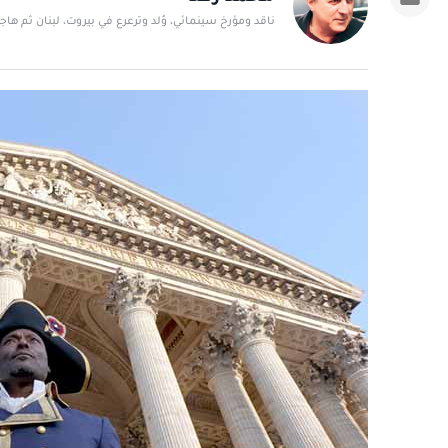
ناقد ومؤرخ سينمائي، وُلد وترعرع في بيروت، لبنان ثم ها