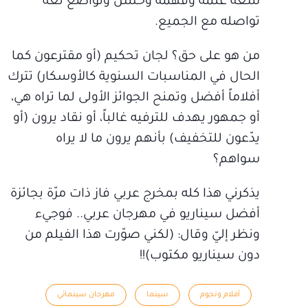
سعة علمه وفهمه وحسن وتواضع لغة
تواصله مع الجميع.
من هو على حق؟ لجان تحكيم (أو مقترعون كما
الحال في المناسبات السنوية كالأوسكار) تترك
أفلاماً أفضل وتمنح الجوائز الأولى لما تراه هي،
أو جمهور يهدف للترفيه غالباً، أو نقاد يرون (أو
يدّعون للتخفيف) بأنهم يرون ما لا يراه
سواهم؟
يذكرني هذا كله بمخرج عربي فاز ذات مرّة بجائزة
أفضل سيناريو في مهرجان عربي.. فوجيء
ونظر إليّ وقال: (لكني صوّرت هذا الفيلم من
دون سيناريو مكتوب)!!
أفلام ونجوم
سينما
مهرجان سينمائي