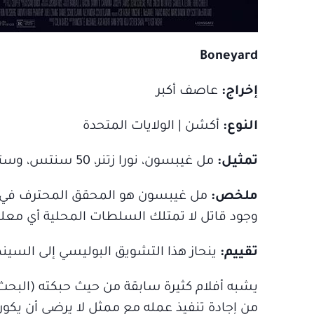
Boneyard
إخراج:
‪عاصف أكبر
النوع:
أكشن | الولايات المتحدة
تمثيل:
مل غيبسون، نورا زتنر، 50 سنتس، وستون كايج.
ملخص:
مل غيبسون هو المحقق المحترف في كش
وجود قاتل لا تمتلك السلطات المحلية أي معل
تقييم:
ينحاز هذا التشويق البوليسي إلى السينما
يشبه أفلام كثيرة سابقة من حيث حبكته (البحث
من إجادة تنفيذ عمله مع ممثل لا يرضى أن يكون