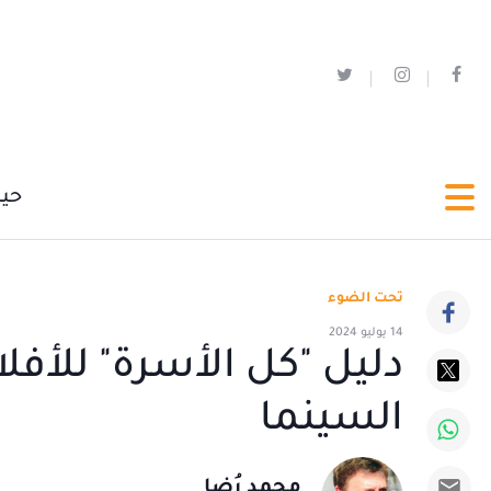
حي
تحت الضوء
14 يوليو 2024
دليل "كل الأسرة" للأفل
السينما
محمد رُضا