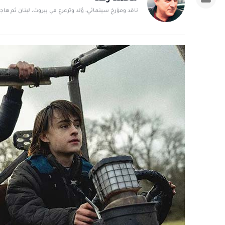
ناقد ومؤرخ سينمائي، وُلد وترعرع في بيروت، لبنان ثم ها