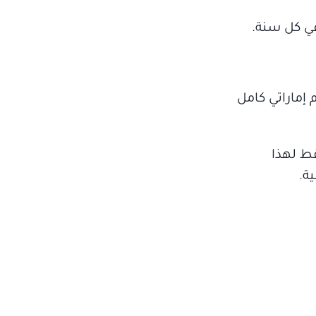
في كل سنة.
إماراتي كامل
قط لهذا
ة.