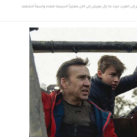
جر إلى الغرب حيث ما زال يعيش إلى الآن معتبراً السينما فضاء واسعاً للشغف