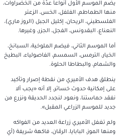
يضم الموسم الأول أنواعاً عدّة من الخضراوات،
منها الطماطم، الفلفل، الخس، الزعتر
الفلسطيني، الريحان، إكليل الجبل (الروز ماري)،
النعناع، البقدونس، الفجل، الجزر، وغيرها.
أما الموسم الثاني، فيضم الملوخية، السبانخ،
الخيار، الترمس، السمسم، الفاصولياء، البطيخ
والشمام، والبطاطا الحلوة.
ينطلق هدف الأميري من نقطة إصرار وتأكيد
على إمكانية حدوث خسائر، إلا أنه «يجب ألا
نفقد حماستنا، ونعود لنجدد الحديقة ونزرع من
جديد للموسم الزراعي المقبل».
ولم تغفل الأميري زراعة العديد من الفواكه
ومنها الموز، البابايا، الرمّان، فاكهة شريفة (أي