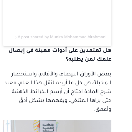
A post shared by Munira Mohammad Alrahmani د. منيرة محمد الرحماني (@drmunira.ae)
هل تعتمدين على أدوات معينة في إيصال
علمك لمن يطلبه؟
بعض الأوراق البيضاء، والأقلام، واستحضار
المخيلة، هي كل ما أريده لنقل هذا العلم، فعند
شرح المادة احتاج أن أرسم الخرائط الذهنية
حتى يراها المتلقي، ويفهمها بشكل أدقّ
وأعمق.