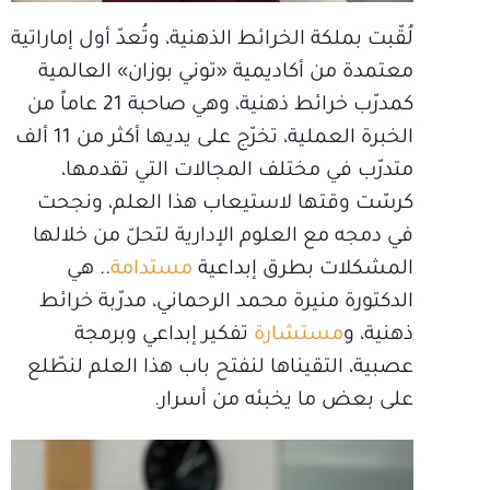
لُقّبت بملكة الخرائط الذهنية، وتُعدّ أول إماراتية
معتمدة من أكاديمية «توني بوزان» العالمية
كمدرّب خرائط ذهنية، وهي صاحبة 21 عاماً من
الخبرة العملية، تخرّج على يديها أكثر من 11 ألف
متدرّب في مختلف المجالات التي تقدمها،
كرسّت وقتها لاستيعاب هذا العلم، ونجحت
في دمجه مع العلوم الإدارية لتحلّ من خلالها
المشكلات بطرق إبداعية
مستدامة
.. هي
الدكتورة منيرة محمد الرحماني، مدرّبة خرائط
ذهنية، و
مستشارة
تفكير إبداعي وبرمجة
عصبية، التقيناها لنفتح باب هذا العلم لنطّلع
على بعض ما يخبئه من أسرار.