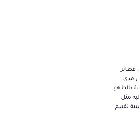
 فطائر
لى مدى
ة بالطهو
ية مثل
بية تقييم