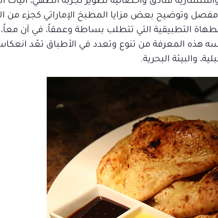
 واستشارية فنادق وأخصائية تطوير تجربة الطهي، آليات ال
رح مفصل وتوضيح بعض مزايا المطبخ الإماراتي كجزء من ال
لطهاة التطبيقية التي تتطلب بساطة وعمقاً، في آن معاً، و
عكسه هذه المعرفة من تنوع وتعدد في الأطباق تعّد انعكاساً
لية، والبيئة البحرية.