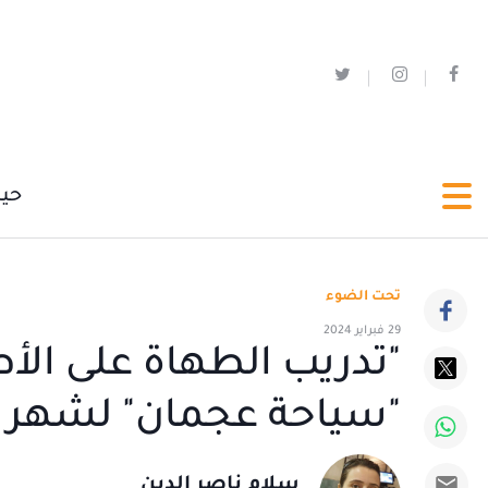
حي
تحت الضوء
29 فبراير 2024
"تدريب الطهاة على الأطب
"سياحة عجمان" لشهر ر
سلام ناصر الدين