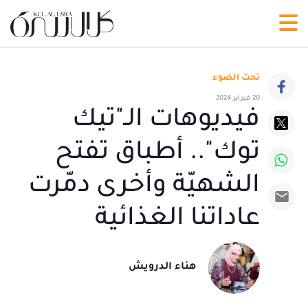
تحت الضوء
20 فبراير 2024
فيديوهات الـ"تيك
توك".. أطباق تفتح
الشهيّة وأخرى دمّرت
عاداتنا الغذائية
هناء الدرويش