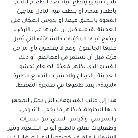
تلقيه فيديو يقطع فيه مُعدّ الطعام اللحم
بأظفار قدمه، أو ينظف فيه النادل فناجين
القهوة بالبصق فيها، أو يدوس العجّان على
العجينة بقدميه قبل أن يفردها على الأرض،
ويضع فيها المكوّنات «الشهيّة» التي يُقبل
عليها الجائعون، وهم لا يعلمون بأي مراحل
مرّت قبل أن تستقر في أمعائهم. أو ذلك
الفيديو الذي يظهر مُعدَّة الطعام تحشو
العجينة بالديدان والحشرات لتصنع فطيرة
«لذيذة»، بعد طهوها في طنجرة الضغط.
هذا إلى جانب الفيديوهات التي يحتل المجهر
فيها البطولة، فيظهر ما يخفي الأندومي،
والسوشي، وأكياس الشاي، من حشرات
وطفيليات تغلق بالطبع أبواب الشهية، وتثير
الاشمئزاز والقرف، خصوصاً لدى الصغار الذين