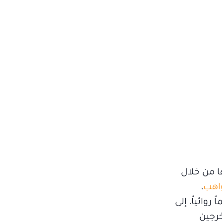
ا من خلال
اهب
،
م، وإلهامهم أفكاراً جديدة، خصوصاً أن المهرجان يعرض أكثر من 70 فيلماً روائياً، إلى
لمخرجين