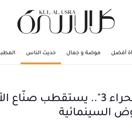
اة أفضل
موضة و جمال
حديث الناس
المطب
"المرموم: فيلم في الصحراء 3".. يستقطب صنّا
وض السينمائية