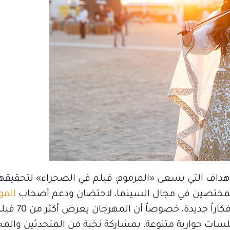
هداف التي يسعى «المرموم: فيلم في الصحراء» لتحقيقه
المختصين في مجال السينما، لاحتضان ودعم أصحاب
المو
وتمكينهم من التعبير عن أفكاره
 30 ورشة عمل، و10 ندوات وجلسات حوارية متنوعة، بمشاركة نخبة من المتحدثين وا