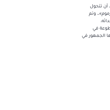
 أن تتحول
وم»،، وتم
اثه،
طوعة في
ا الجمهور في