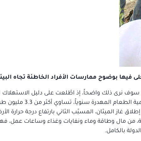
لى فيها بوضوح ممارسات الأفراد الخاطئة تجاه البيئ
، سوف نرى ذلك واضحاً، إذ اطّلعت على دليل الاستهلاك 
فريق «عام الاستدامة» في الدولة، ووجدت أن كمية ا
لاق غاز الميثان، المسبّب الثاني بارتفاع درجة حرارة الأر
ّمة، من مال وطاقة وماء ونفايات وغذاء وساعات عمل، فهذ
ولة بالكامل.