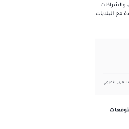
، والشراكات
ة مع البلديات
د العزيز النعيمي
أمم المتحدة «COP28»، فما هي التوقعات