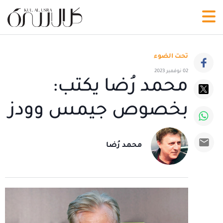
تحت الضوء
02 نوفمبر 2023
محمد رُضا يكتب:
بخصوص ‪جيمس وودز
محمد رُضا