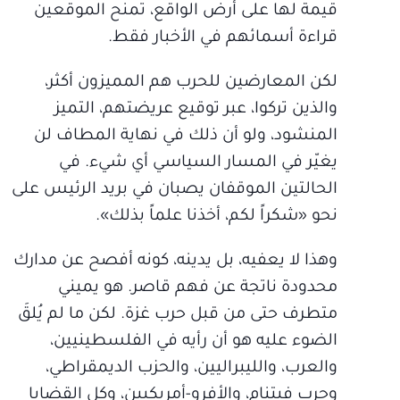
قيمة لها على أرض الواقع، تمنح الموقعين
قراءة أسمائهم في الأخبار فقط.
لكن المعارضين للحرب هم المميزون أكثر،
والذين تركوا، عبر توقيع عريضتهم، التميز
المنشود، ولو أن ذلك في نهاية المطاف لن
يغيّر في المسار السياسي أي شيء. في
الحالتين الموقفان يصبان في بريد الرئيس على
نحو «شكراً لكم، أخذنا علماً بذلك».
وهذا لا يعفيه، بل يدينه، كونه أفصح عن مدارك
محدودة ناتجة عن فهم قاصر. هو يميني
متطرف حتى من قبل حرب غزة. لكن ما لم يُلقَ
الضوء عليه هو أن رأيه في الفلسطينيين،
والعرب، والليبراليين، والحزب الديمقراطي،
وحرب فيتنام، والأفرو-أمريكيين، وكل القضايا