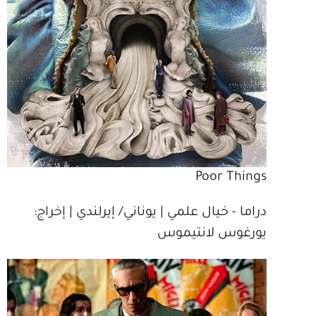
Poor Things
دراما ‫- خيال علمي | يوناني‫/ إيرلندي | إخراج‫:
يورغوس لانتيموس