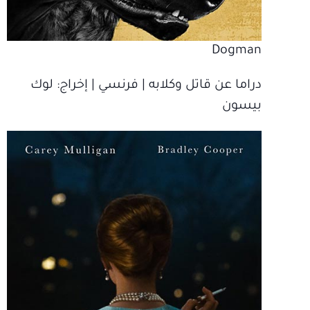
Dogman
دراما عن قاتل وكلابه | فرنسي | إخراج‫: لوك
بيسون