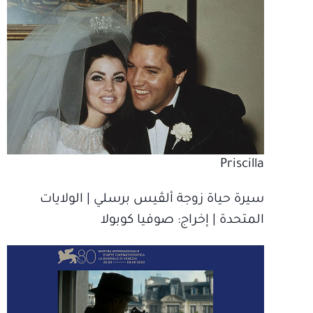
Priscilla
سيرة حياة زوجة ألڤيس برسلي | الولايات
المتحدة | إخراج‫: صوفيا كوبولا