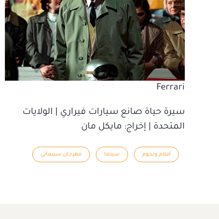
Ferrari
سيرة حياة صانع سيارات فيراري | الولايات
المتحدة | إخراج‫: مايكل مان
أفلام ونجوم
سينما
مهرجان سينمائي