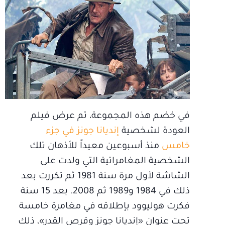
في خضم هذه المجموعة، تم عرض فيلم
العودة لشخصية
إنديانا جونز في جزء
خامس
منذ أسبوعين معيداً للأذهان تلك
الشخصية المغامراتية التي ولدت على
الشاشة لأول مرة سنة 1981 ثم تكررت بعد
ذلك في 1984 و1989 ثم 2008. بعد 15 سنة
فكرت هوليوود بإطلاقه في مغامرة خامسة
تحت عنوان «إنديانا جونز وقرص القدر»، ذلك