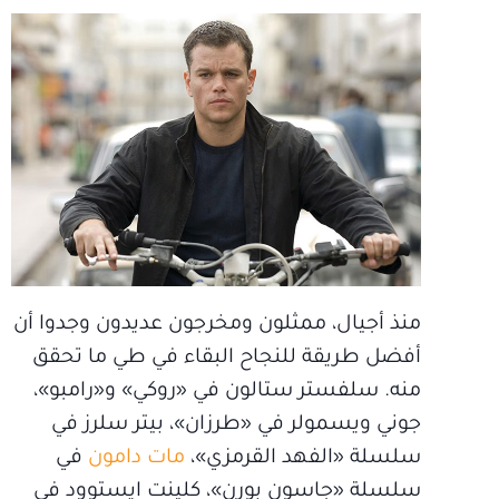
منذ أجيال، ممثلون ومخرجون عديدون وجدوا أن
أفضل طريقة للنجاح البقاء في طي ما تحقق
منه. سلفستر ستالون في «روكي» و«رامبو»،
جوني ويسمولر في «طرزان»، بيتر سلرز في
سلسلة «الفهد القرمزي»،
مات دامون
في
سلسلة «جاسون بورن»، كلينت ايستوود في