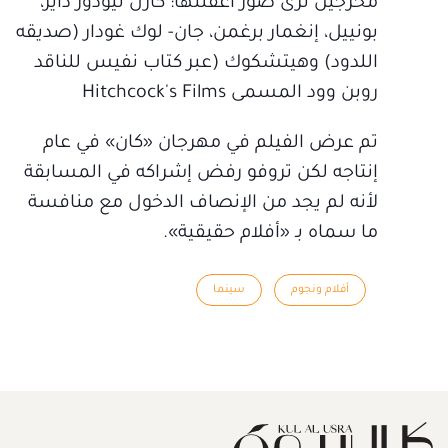
مخرجين نرى صور أغفلتها: كارل ثيودور داير،
بونييل، إنغمار برغمن، جان- لوك غودار (صديقه
اللدود) وهيتشكوك (عبر كتاب نفيس للناقد
روبن وود المسمى Hitchcock's Films
تم عرض الفيلم في مهرجان «كان» في عام
إنتاجه لكن تروفو رفض إشراكه في المسابقة
لأنه لم يجد من الإنصاف الدخول مع منافسة
ما سماه بـ «أفلام حقيقية».
أفلام ونجوم
سينما