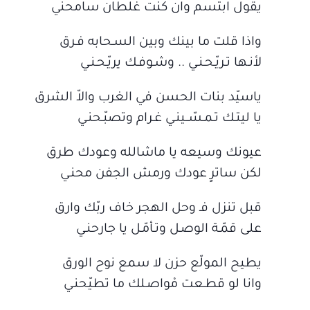
يقول ابتسم وان كنت غلطان سامحني
واذا قلت ما بينك وبين السـحابه فـرق
لأنـها تـريّـحـنـي .. وشـوفـك يريّـحـنـي
ياسيّد بنات الحسن في الغرب والاّ الشرق
يا ليتـك تـمـسّــينـي غـرام وتصبّـحنـي
عيونك وسيعه يا ماشالله وعودك طرق
لكن ساترٍ عودك ورمش الجفن محنـي
قبل تنزل فـ وحل الهجر خاف ربّك وارق
على قمّـة الوصـل وتـأمّـل يا جارحنـي
يطيح المولّع حزن لا سمع نوح الورق
وانا لو قطـعت مْواصـلك ما تطيّحنـي