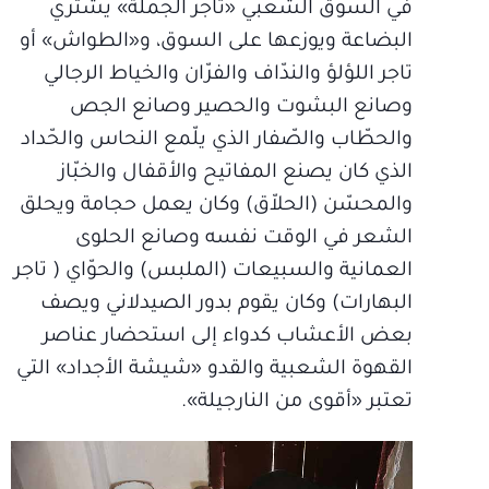
في السوق الشعبي «تاجر الجملة» يشتري
البضاعة ويوزعها على السوق، و«الطواش» أو
تاجر اللؤلؤ والندّاف والفرّان والخياط الرجالي
وصانع البشوت والحصير وصانع الجص
والحطّاب والصّفار الذي يلّمع النحاس والحّداد
الذي كان يصنع المفاتيح والأقفال والخبّاز
والمحسّن (الحلاّق) وكان يعمل حجامة ويحلق
الشعر في الوقت نفسه وصانع الحلوى
العمانية والسبيعات (الملبس) والحوّاي ( تاجر
البهارات) وكان يقوم بدور الصيدلاني ويصف
بعض الأعشاب كدواء إلى استحضار عناصر
القهوة الشعبية والقدو «شيشة الأجداد» التي
تعتبر «أقوى من النارجيلة».