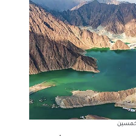
لخمسين