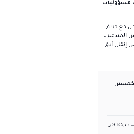
لك مسؤوليات
ل مع فريق
ن المبدعين،
ى إتقان أدق
الخمسين
شيخة الكتبي