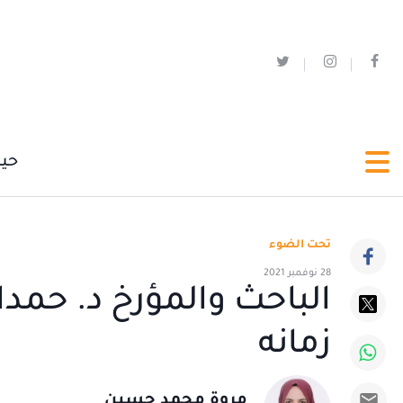
حي
تحت الضوء
28 نوفمبر 2021
الباحث والمؤرخ د. حمدا
زمانه
مروة محمد حسين