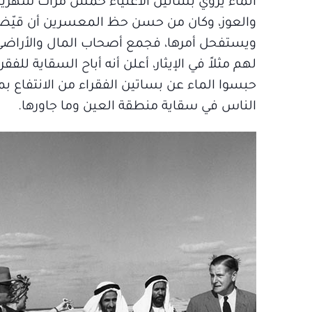
الماء يروي بساتين الأغنياء خمس مرات شهريا
والعوز، وكان من حسن حظ المعسرين أن قيّض الل
ويستفحل أمرها، فجمع أصحاب المال والأراضي،
لهم مثلاً في الإيثار، أعلن أنه أباح السقاية للف
حبسوا الماء عن بساتين الفقراء من الانتفاع بم
الناس في سقاية منطقة العين وما جاورها.