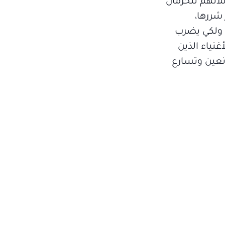
لاتهم للحرمان
شررها،
 ولكي يضرب
غنياء الذين
ائعين وتسارع