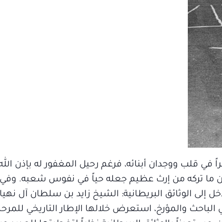
ي قلب ووجدان أبنائه، فرغم رحيل المغفور له بإذن الله
ا أن ما تركه من إرث عظيم جعله حياً في نفوس شعبه. وف
 إلى الوثائق البريطانية: الشيخ زايد بن سلطان آل نهيا
 الباحث والمؤرخ، استعرض خلالها الإطار التاريخي للمرحلة