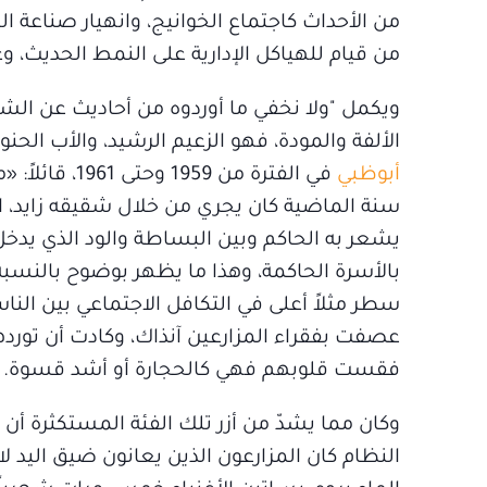
من الأحداث كاجتماع الخوانيج، وانهيار صناعة ال
من قيام للهياكل الإدارية على النمط الحديث، وغي
ويكمل "ولا نخفي ما أوردوه من أحاديث عن الش
الألفة والمودة، فهو الزعيم الرشيد، والأب الح
أبوظبي
في الفترة من
سنة الماضية كان يجري من خلال شقيقه زايد، ال
يشعر به الحاكم وبين البساطة والود الذي يدخل 
بالأسرة الحاكمة، وهذا ما يظهر بوضوح بالنسبة 
سطر مثلاً أعلى في التكافل الاجتماعي بين ال
عصفت بفقراء المزارعين آنذاك، وكادت أن توردهم
فقست قلوبهم فهي كالحجارة أو أشد قسوة.
وكان مما يشدّ من أزر تلك الفئة المستكثرة أن ن
النظام كان المزارعون الذين يعانون ضيق اليد