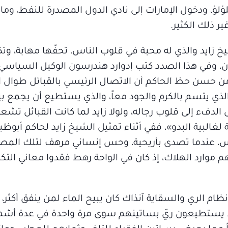
لؤلؤ، ودخول الإمارات إلى نادي الدول المصدرة للنفط، وم
ر ذلك الكثير.
يخ زايد والذي له محبة في قلوب الناس، تحفّها مهابة، 
نون، وفي هذا الصدد كتب إدوارد هندرسون الوكيل السياسي
 1959 وحتى 1961، قائلاً: «من حسن حظ الحاكم أن الاتصال الرئيسي بالقبائل ط
ذي يتسم بالكرم والجود معاً، والذي يستطيع أن يجمع بين 
الدفء إلى قلوب رجاله، ولولا زايد لما كانت القبائل تشع
لغالبية البدو»، ففي أثناء تمثيل الشيخ زايد لحاكم أبوظب
ناس، عندما تصدى بأريحية، وحس إنساني مرهف لتلك المصي
 موارد الهلاك، إذ كان في الواحة رهط فقدوا معاني التك
ظام الري والسقاية آنذاك كان يبيح الماء لمن ينفق أكثر، و
 لا يستطيعون ريّ بساتينهم سوى مرة واحدة في عدة أشهر