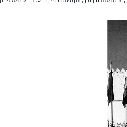
 مستعيناً بالوثائق البريطانية نظراً لتغطيتها للعديد م