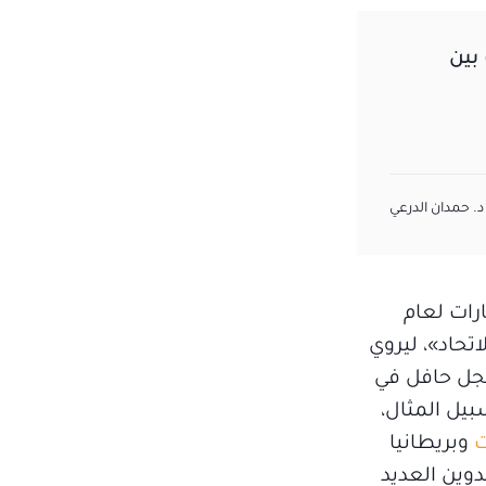
 بين
د. حمدان الدرعي
رات لعام
تحاد»، ليروي
سجل حافل في
يل المثال،
ت
وبريطانيا
وا بتدوين العديد