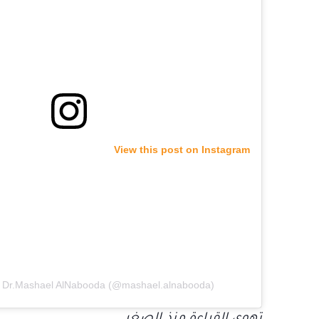
View this post on Instagram
y Dr.Mashael AlNabooda (@mashael.alnabooda)