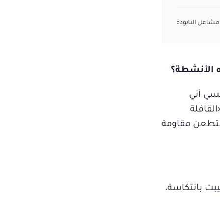
 مشاعل النابودة
ه الأنشطة؟
فسي أني
لقافلة
طعن مقاومة
بت بانتكاسة،