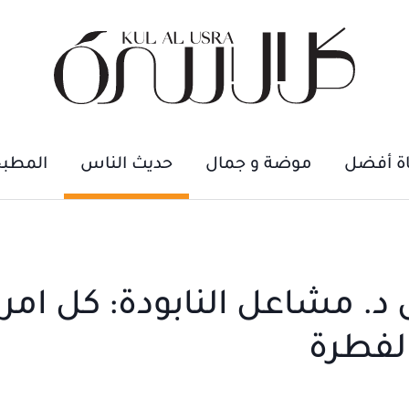
اة أفضل
موضة و جمال
حديث الناس
المطب
د. مشاعل النابودة: كل امر
الفطرة