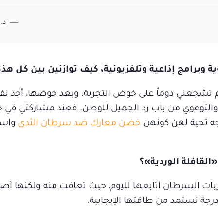
د.
وبرامج إذاعية وتلفزيونية، كيف توازنين بين كل هذ
ليم تشجعني دوماً على خوض التجربة. وبعد خوضها، أجد ن
التوعوي من باب رد الجميل للوطن. فعند مشاركتي في «ا
وجه تحية لهن كونهن
خضن معارك ضد سرطان الثدي
واست
القافلة الوردية»؟
ات السرطان أتابعها لليوم، حيث تعافت منه ولكنها أصي
رجة نستمد من طاقتها الإيجابية.