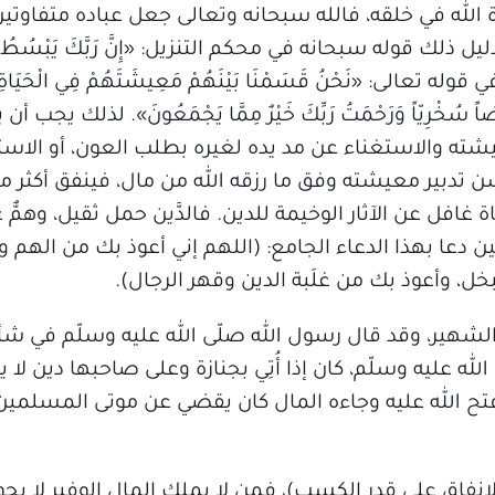
إرادة الله في خلقه، فالله سبحانه وتعالى جعل عباده متفاوت
ل ذلك قوله سبحانه في محكم التنزيل: «إِنَّ رَبَّكَ يَبْسُطُ الرِّ
كما في قوله تعالى: «نَحْنُ قَسَمْنَا بَيْنَهُمْ مَعِيشَتَهُمْ فِي الْحَيَاةِ الد
َعْضاً سُخْرِيّاً وَرَحْمَتُ رَبِّكَ خَيْرٌ مِمَّا يَجْمَعُونَ». لذلك يج
شته والاستغناء عن مد يده لغيره بطلب العون، أو الاستد
دبير معيشته وفق ما رزقه الله من مال، فينفق أكثر مما
 غافل عن الآثار الوخيمة للدين. فالدَّين حمل ثقيل، وهمّ
 دعا بهذا الدعاء الجامع: (اللهم إني أعوذ بك من الهم و
ل، وأعوذ بك من غلَبة الدين وقهر الرجال).
ل الشهير، وقد قال رسول الله صلّى الله عليه وسلّم في شأ
الله عليه وسلّم، كان إذا أُتِي بجنازة وعلى صاحبها دين لا
ا فتح الله عليه وجاءه المال كان يقضي عن موتى المسلمين
لإنفاق على قدر الكسب)، فمن لا يملك المال الوفير لا يجوز