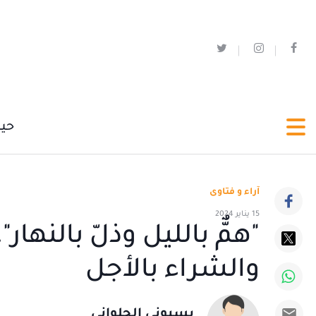
حي
آراء و فتاوى
15 يناير 2024
"همٌّ بالليل وذلّ بالنها
والشراء بالأجل
بسيوني الحلواني