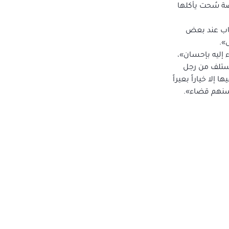
صة سُحت يأكلها
يجاب عند بعض
».
 إليه بإحسان»،
 استلف من رجل
إلا خياراً بعيراً
حسنهم قضاء».