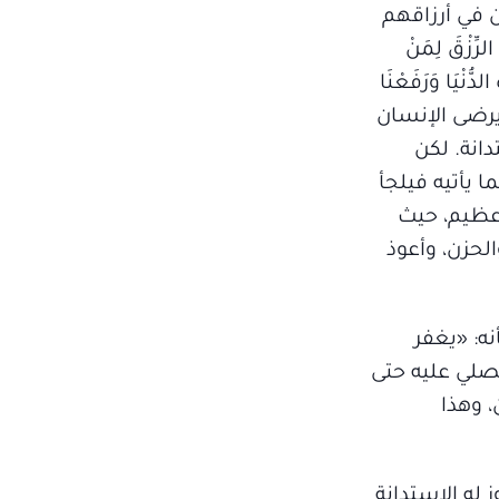
ين في أرزاقهم
زْقَ لِمَنْ
ُّنْيَا وَرَفَعْنَا
ب أن يرضى الإنسان
انة. لكن
 يأتيه فيلجأ
ٌ عظيم، حيث
الحزن، وأعوذ
نه: «يغفر
 يصلي عليه حتى
، وهذا
 له الاستدانة