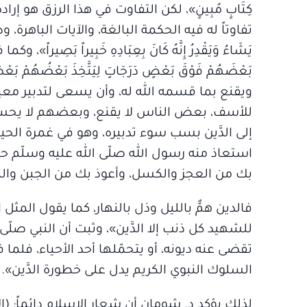
كِتَابٍ مُبِينٍ»، لكن التفاوت في هذا الرزق هو 
تفاوتاً له فيه الحكمة البالغة، والآيات الباهرة، ودلي
يَشَاءُ وَيَقْدِرُ إِنَّهُ كَانَ بِعِبَادِهِ خَبِيراً بَصِيراً»، و
بَعْضَهُمْ فَوْقَ بَعْضٍ دَرَجَاتٍ لِيَتَّخِذَ بَعْضُهُمْ ب
ويقنع بما قسمه الله له، وأن يسعى لتدبير معي
للأسف، بعض الناس لا يقنع، وبعضهم لا يحسن ت
إلى الدَّين بسب سوء تدبيره، وهو في غمرة الحياة
استعاذ منه رسول الله صلّى الله عليه وسلّم حين
بك من العجز والكسل، وأعوذ بك من الجبن والبخ
فالدين همٌّ بالليل وذل بالنهار، كما يقول المث
للشهيد كل ذنب إلا الدَّين»، وثبت أن النبي صلّى 
تقضى عنه ديونه، أو يتحمّلها أحد الأحياء، فلم
السلوك النبوي الكريم يدل على خطورة الدَّين».
لذلك يؤكد د. شومان أن شعار الإسلام دائماً: (ا