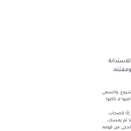
للاستدانة
مغبّته،
لمشروع، والسعي
وا لا تأكلوا
إلّا لأصحاب
بها ثم يمسك،
الحجى من قومه: