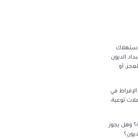
لاستهلاك
داد الديون
جز، أو
الإفراط في
لات توعية،
؟ وهل يجوز
ديون؟