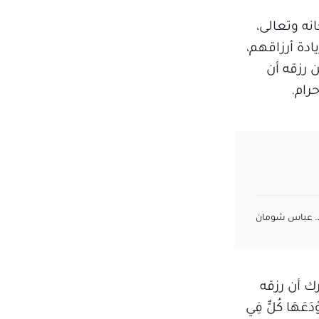
نه وتعالى،
ادة أرزاقهم،
 رزقه أن
رام.
. عباس شومان
ك أن رزقه
دَعَهَا كُلٌّ فِي