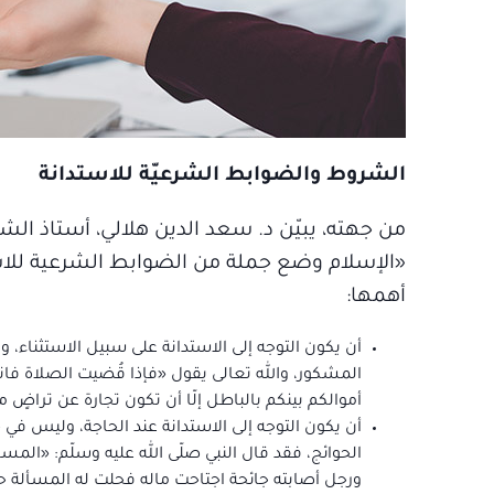
الشروط والضوابط الشرعيّة للاستدانة
من جهته، يبيّن د. سعد الدين هلالي، أستاذ الشر
«الإسلام وضع جملة من الضوابط الشرعية للاستدان
أهمها:
أن يكون التوجه إلى الاستدانة على سبيل الاستثناء
المشكور، والله تعالى يقول «فإذا قُضيت الصلاة فانت
أموالكم بينكم بالباطل إلّا أن تكون تجارة عن تراضٍ م
أن يكون التوجه إلى الاستدانة عند الحاجة، وليس في 
الحوائج، فقد قال النبي صلّى الله عليه وسلّم: «الم
ورجل أصابته جائحة اجتاحت ماله فحلت له المسألة ح