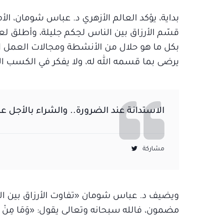
بداية، يؤكد العالم الأزهري د. عباس شومان، الأم
قسّم الأرزاق بين الناس لحِكم جليلة، وأطلق لع
بكل ما هو حلال من الأنشطة ومجالات العمل ا
يرضى بما قسمه الله له، ولا يفكر في الكسب الحر
الاستدانة عند الضرورة.. والشراء بالأجل ع
مشاركة
ويضيف د. عباس شومان «تفاوت الأرزاق بين النا
مضمون، فالله سبحانه وتعالى يقول: «وَمَا مِنْ دَابَّةٍ فِي الْ