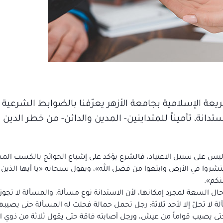
يعة الإسلامية بجامعة الأزهر يعرّفنا بالضوابط الشرعية 
ة، تأميناً للمتداينين- المدين والدائن- من خطر الدين و
، وليس على سبيل الاعتياد، فالشرع يؤكد على إشباع الحوائج بالكسب ا
شروا في الأرض وابتغوا من فضل الله»، ويقول سبحانه «يا أيها الذين آمن
نكم».
حال السعة لمجرد إمكانها، لأن الاستدانة نوع مسألة، والمسألة لا تجوز 
سألة لا تحلّ إلا لأحد ثلاثة: رجل تحمل حمالة فحلت له المسألة حتى يصي
تى يصيب قواماً من عيش، ورجل أصابته فاقة حتى يقول ثلاثة من ذوي 