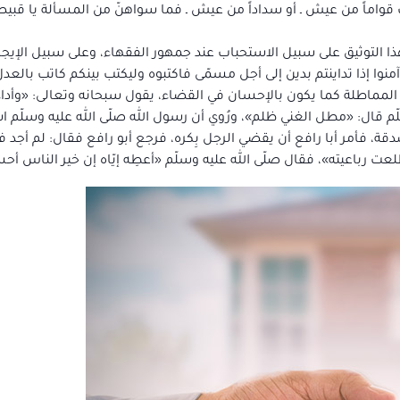
 قواماً من عيش ـ أو سداداً من عيش ـ فما سواهنّ من المسألة يا قبي
وهذا التوثيق على سبيل الاستحباب عند جمهور الفقهاء، وعلى سبيل الإ
 آمنوا إذا تداينتم بدين إلى أجل مسمّى فاكتبوه وليكتب بينكم كاتب بالعدل
م المماطلة كما يكون بالإحسان في القضاء، يقول سبحانه وتعالى: «وأداء
لّم قال: «مطل الغني ظلم»، ورُوي أن رسول الله صلّى الله عليه وسلّم
قة، فأمر أبا رافع أن يقضي الرجل بِكره، فرجع أبو رافع فقال: لم أجد فيها 
ت رباعيته»، فقال صلّى الله عليه وسلّم «أعطِه إيّاه إن خير الناس أ