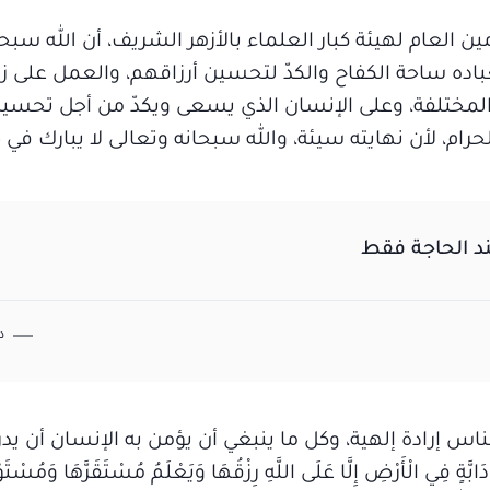
ين العام لهيئة كبار العلماء بالأزهر الشريف، أن الله سبحا
باده ساحة الكفاح والكدّ لتحسين أرزاقهم، والعمل على زي
لمختلفة، وعلى الإنسان الذي يسعى ويكدّ من أجل تحسين
ام، لأن نهايته سيئة، والله سبحانه وتعالى لا يبارك في ح
ند الحاجة فقط
د
س إرادة إلهية، وكل ما ينبغي أن يؤمن به الإنسان أن يدر
أَرْضِ إِلَّا عَلَى اللَّهِ رِزْقُهَا وَيَعْلَمُ مُسْتَقَرَّهَا وَمُسْتَوْ