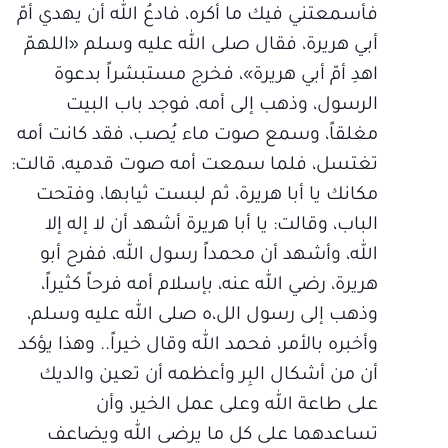
فأسمعتني فيك ما أكره، فادعُ الله أن يهدي أمّ
أبي هريرة، فقال صلى الله عليه وسلم «اللهمّ
اهدِ أمّ أبي هريرة»، فخرج مستبشراً بدعوة
الرسول، وذهب إلى أمه، فوجد باب البيت
مغلقاً، وسمع صوت ماء يُصب، فقد كانت أمه
تغتسل، فلما سمعت أمه صوت قدميه، قالت:
مكانك يا أبا هريرة، ثم لبست ثيابها، وفتحت
الباب، وقالت: يا أبا هريرة أشهد أن لا إله إلا
الله، وأشهد أن محمداً رسول الله، ففرح أبو
هريرة، رضي الله عنه، بإسلام أمه فرحاً كثيراً،
وذهب إلى رسول الل،ه صلى الله عليه وسلم،
وأخبره بالأمر، فحمد الله وقال خيراً.. وهذا يؤكد
أن من أشكال البِر وأعظمه أن تعين والديك
على طاعة الله وعلى عمل الخير، وأن
تساعدهما على كل ما يرضى الله ويضاعف