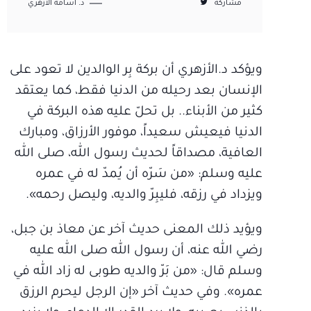
مشاركة
د. أسامة الأزهري
ويؤكد د.الأزهري أن بركة بِر الوالدين لا تعود على
الإنسان بعد رحيله من الدنيا فقط، كما يعتقد
كثير من الأبناء.. بل تحلّ عليه هذه البركة في
الدنيا فيعيش سعيداً، موفور الأرزاق، ومبارك
العافية، مصداقاً لحديث رسول الله، صلى الله
عليه وسلم: «من سَرّه أن يُمدّ له في عمره
ويزداد في رزقه، فليبِرّ والديه، وليصل رحمه».
ويؤيد ذلك المعنى حديث آخر عن معاذ بن جبل،
رضي الله عنه، أن رسول الله صلى الله عليه
وسلم قال: «من بَرّ والديه طوبى له زاد الله في
عمره». وفي حديث آخر «إن الرجل ليحرم الرزق