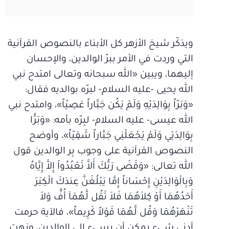
ويذكّر شيخ الأزهر كل الأبناء بالنصوص القرآنية
التي وردت في الأمر ببرّ الوالدين، والإحسان
إليهما، ويبين «الله سبحانه وتعالى امتدح نبي
الله يحيى -عليه السلام- لبرّه بوالديه فقال:
«وَبَرّاً بِوَالِدَيْهِ وَلَمْ يَكُن جَبَّاراً عَصِيّاً»، وامتدح نبي
الله عيسى- عليه السلام- لبِرّه بأمه: «وَبَرًّا
بِوَالِدَتِي وَلَمْ يَجْعَلْنِي جَبَّاراً شَقِيّاً»، وأوضح
النصوص القرآنية على وجوب بِر الوالدين قول
الله تعالى: «وَقَضَى رَبُّكَ أَلاَّ تَعْبُدُواْ إِلاَّ إِيَّاهُ
وَبِالْوَالِدَيْنِ إِحْسَاناً إِمَّا يَبْلُغَنَّ عِندَكَ الْكِبَرَ
أَحَدُهُمَا أَوْ كِلاَهُمَا فَلاَ تَقُل لَّهُمَآ أُفٍّ وَلاَ
تَنْهَرْهُمَا وَقُل لَّهُمَا قَوْلاً كَرِيماً»، فالآية حرمت
أدنى شيء يمكن أن يسيء إلى الوالدين، ونهت