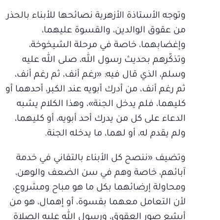
وتوجه الأستاذة الأزهرية نصائحها للأبناء بالحذر
من عقوق الوالدين، والقسوة عليهما،
وإغضابهما، خاصة في مرحلة الشيخوخة،
وتذكّرهم بحديث رسول الله، صلى الله عليه
وسلم، الذي قال فيه: «رغم أنف، ثم رغم أنف،
ثم رغم أنف، من أدرك أبويه عند الكبر، أحدهما أو
كليهما، فلم يدخل الجنة»، وهذا الكلام يشبه
الدعاء على كل من يدرك أحد أبويه، أو كليهما،
ولم يقدم له، أو لهما، ما يدخله الجنة.
وتضيف «ننصح كل الأبناء بالتفاني في خدمة
آبائهم، خاصة وهم في سن الضعف والوهن،
ومحاولة إرضائهما بكل ما هو مباح ومشروع،
لأن التعامل معهما بقسوة، أو إهمال، هو من
أبشع صور العقوق، ورسول الله عليه الصلاة