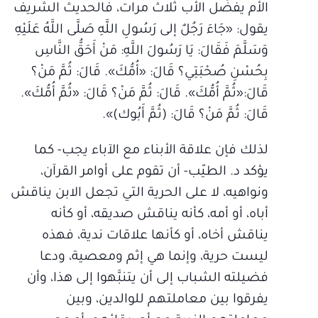
الأم يفضُل الأب ثلاث مرات، فالحديث الشريف
يقول: «جَاءَ رَجُلٌ إلى رَسُولِ اللَّهِ صَلَّى اللَّهُ عَلَيْهِ
وَسَلَّمَ فَقَالَ: يَا رَسُولَ اللَّهِ: مَنْ أَحَقُّ النَّاسِ
بِحُسْنِ صُحْبَتِي؟ قَالَ: «أُمُّكَ». قَالَ: ثُمَّ مَنْ؟
قَالَ:«ثُمَّ أُمُّكَ». قَالَ: ثُمَّ مَنْ؟ قَالَ: «ثُمَّ أُمُّكَ».
قَالَ: ثُمَّ مَنْ؟ قَالَ: (ثُمَّ أَبُوك)».
لذلك فإن علاقة الأبناء مع الآباء يجب- كما
يؤكد د. الطيّب- أن تقوم على أوامر القرآن،
ونواهيه، لا على الحرية التي تجعل الابن يناقش
أباه، أو أمه، كأنه يناقش صديقه، أو كأنه
يناقش أخاه، أو كأنها علاقات ندية، فهذه
ليست حرية، وإنما هي إثم ومعصية، ودعا
فضيلته الشباب إلى أن يتنبَّهوا إلى هذا، وأن
يفرقوا بين معاملتهم للوالدين، وبين