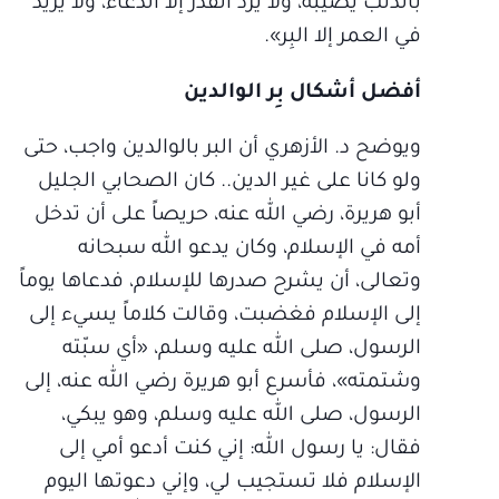
بالذنب يصيبه، ولا يرد القدر إلا الدعاء، ولا يزيد
في العمر إلا البِر».
أفضل أشكال بِر الوالدين
ويوضح د. الأزهري أن البر بالوالدين واجب، حتى
ولو كانا على غير الدين.. كان الصحابي الجليل
أبو هريرة، رضي الله عنه، حريصاً على أن تدخل
أمه في الإسلام، وكان يدعو الله سبحانه
وتعالى، أن يشرح صدرها للإسلام، فدعاها يوماً
إلى الإسلام فغضبت، وقالت كلاماً يسيء إلى
الرسول، صلى الله عليه وسلم، «أي سبّته
وشتمته»، فأسرع أبو هريرة رضي الله عنه، إلى
الرسول، صلى الله عليه وسلم، وهو يبكي،
فقال: يا رسول الله: إني كنت أدعو أمي إلى
الإسلام فلا تستجيب لي، وإني دعوتها اليوم