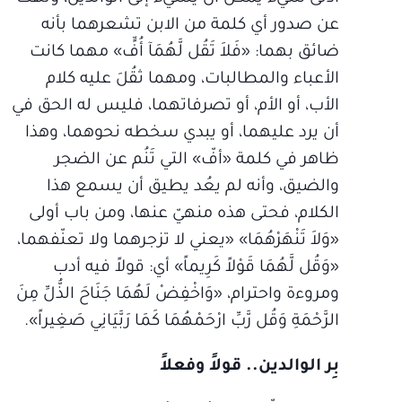
عن صدور أي كلمة من الابن تشعرهما بأنه
ضائق بهما: «فَلاَ تَقُل لَّهُمَآ أُفٍّ» مهما كانت
الأعباء والمطالبات، ومهما ثقُلَ عليه كلام
الأب، أو الأم، أو تصرفاتهما، فليس له الحق في
أن يرد عليهما، أو يبدي سخطه نحوهما، وهذا
ظاهر في كلمة «أفّ» التي تَنُم عن الضجر
والضيق، وأنه لم يعُد يطيق أن يسمع هذا
الكلام، فحتى هذه منهيّ عنها، ومن باب أولى
«وَلاَ تَنْهَرْهُمَا» «يعني لا تزجرهما ولا تعنّفهما،
«وَقُل لَّهُمَا قَوْلاً كَرِيماً» أي: قولاً فيه أدب
ومروءة واحترام، «وَاخْفِضْ لَهُمَا جَنَاحَ الذُّلِّ مِنَ
الرَّحْمَةِ وَقُل رَّبِّ ارْحَمْهُمَا كَمَا رَبَّيَانِي صَغِيراً».
بِر الوالدين.. قولاً وفعلاً