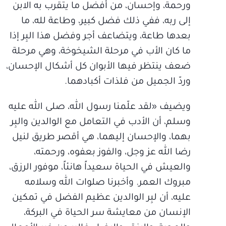
ورحمة، وإحسان، من أفضل ما يتقرب به الابن
إلى ربه، ففي ذلك فضل كبير، وطاعة لله، ما
بعدها طاعة، ويتضاعف أجر وفضل هذا البِر إذا
ما كان الأب في مرحلة الشيخوخة، وهي مرحلة
ضعف ينتظر فيها الأبوان كل أشكال الإحسان،
وردّ الجميل من فلذات أكبادهما.
ويضيف «لقد علّمنا رسول الله، صلى الله عليه
وسلم، أن الأدب في التعامل مع الوالدين والبِر
بهما، والإحسان إليهما، هي أقصر طريق لنيل
رضا الله عز وجل، والفوز بعفوه، ورحمته،
والعيش في الحياة سعيداً هانئاً، موفور الرزق،
مبروك العمر. وأخبرنا صلوات الله وسلامه
عليه، أن لبِر الوالدين عظيم الفضل في تمكين
الإنسان من معايشة سر الحياة في البركة،