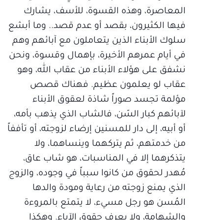
المعاصرة، وهذه القسوة، للأسف، يشارك
فيها الكثيرون، بقصد أو عدم قصد.. وما أبشع
سلوك الأبناء الذين يتعاملون مع آبائهم وهم
في أيام عمرهم الأخيرة، بإهمال وقسوة، ونحن
نشفق على هؤلاء الأبناء من عقاب الله، وهو
عقاب لو يعلمون عظيم. فهناك قصص
مؤلمة تجسد صوراً شاذة لعقوق الأبناء
لآبائهم كبار السّن، فالشاب الذي يذهب بأمه،
أو أبيه، إلى دار للمسنين إرضاء لزوجته، أو تأففاً
من خدمتهم، ثم يتركهما وينساهما، ولا
يتذكرهما إلا في المناسبات، هو شاب عاق،
مُهدر لحقوق من كانوا سبباً في وجوده، والزوج
الذي يمنع زوجته من رعاية ومودة والدها
المُسن هو رجل مسيء، لا يتمتع بالمروءة
والشهامة، ولا يعرف حقوق الآباء. وهكذا