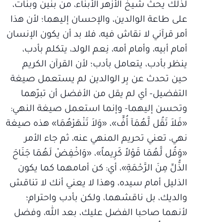
لذلك يحثّ شيخ الأزهر الأبناء، من بنين وبنات،
على طاعة الوالدين، والإحسان إليهما؛ لأن هذا
أمر قرآني لا نقاش فيه، فلا بد أن يكون الإنسان
أمام أبيه، وأمام أمه، نِعم الولد، يتكلم بأدب،
ينظر بأدب، يتعامل بأدب؛ لأن القرآن الكريم
حين تحدث عن بِر الوالدين لم يستعمل صيغة
التفضيل- أي لم يقل من الأفضل أن تبرّهما
وتحسن إليهما- وإنما استعمل صيغة النهي:
«فَلاَ تَقُل لَّهُمَآ أُفٍّ»، «وَلاَ تَنْهَرْهُمَا» هذه صيغة
نهي، تعني تحريم المنهي عنه، ثم جاء الأمر
«وَقُل لَّهُمَا قَوْلاً كَرِيماً»، «وَاخْفِضْ لَهُمَا جَنَاحَ
الذُّلِّ مِنَ الرَّحْمَةِ»، أي: كن أمامهما كما يكون
الذليل أمام سيده، وهذا لا يعني أنك لا تناقش
والديك، بل ناقشهما، ولكن بأدب واحترام؛
لأنهما صاحبا الفضل عليك، بعد الله، وفضل