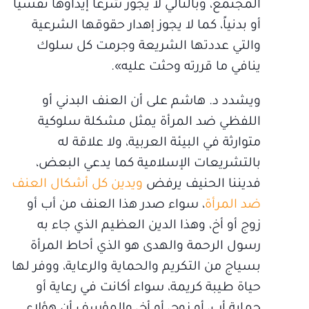
المجتمع، وبالتالي لا يجوز شرعاً إيذاؤها نفسياً
أو بدنياً، كما لا يجوز إهدار حقوقها الشرعية
والتي عددتها الشريعة وجرمت كل سلوك
ينافي ما قررته وحثت عليه».
ويشدد د. هاشم على أن العنف البدني أو
اللفظي ضد المرأة يمثل مشكلة سلوكية
متوارثة في البيئة العربية، ولا علاقة له
بالتشريعات الإسلامية كما يدعي البعض،
فديننا الحنيف يرفض
ويدين كل أشكال العنف
ضد المرأة
، سواء صدر هذا العنف من أب أو
زوج أو أخ، وهذا الدين العظيم الذي جاء به
رسول الرحمة والهدى هو الذي أحاط المرأة
بسياج من التكريم والحماية والرعاية، ووفر لها
حياة طيبة كريمة، سواء أكانت في رعاية أو