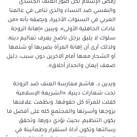
رفض الإسلام لكل صور العنف الجسدي
والنفسي ضد النساء والذي تنامى في عالمنا
العربي في السنوات الأخيرة، ويصفه بأنه «من
عادات الجاهلية الأولى»، ويبين «إهانة الزوجة
سلوك لا يليق برجل ناضج يعرف تعاليم دينه،
ولذلك أرى أن إهانة المرأة بضربها أو شتمها
أو الشجار معها أمام الآخرين دون سبب، دليل
ضعف إيمان وانحدار أخلاق».
ويدين د. هاشم ممارسة العنف ضد الزوجة
تحت شعارات دينية، «الشريعة الإسلامية
كفلت للمرأة كل حقوقها، ونظمت علاقتها
بزوجها وأسرتها والمجتمع كله على أفضل ما
يكون التنظيم، بحيث تؤدي دورها، وتحقق
رسالتها وتكون أداة استقرار وطمأنينة في