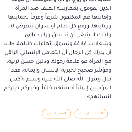
حماية أب، أو زوج، أو أخ، والمؤسف أن هؤلاء
الذين يقومون بممارسة العنف ضد المرأة
وإهانتها هم المكلفون شرعاً وعرفاً بحمايتها
ورعايتها، ورفع كل ظلم أو عدوان تتعرض له،
ولذلك لا ينبغي أن ننساق وراء دعاوى
وشعارات فارغة ونسوق اتهامات ظالمة، «لابد
أن يدرك كل الرجال أن التعامل الإنساني الراقي
مع المرأة هو علامة رجولة، ودليل حسن تربية،
ومؤشر صحيح لخيرية الإنسان وإيمانه، فقد
قال رسول الله صلى الله عليه وسلم «أكمل
المؤمنين إيماناً أحسنهم خلقاً، وخياركم خياركم
لنسائهم».
الخلافات الزوجية
العنف المنزلي