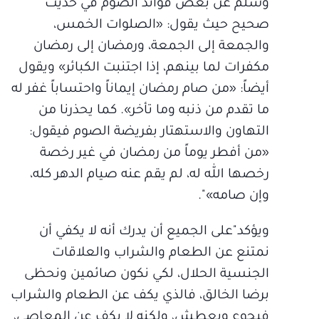
وسلم عن بعض فوائد الصوم في حديث
صحيح حيث يقول: «الصلوات الخمس،
والجمعة إلى الجمعة، ورمضان إلى رمضان
مكفرات لما بينهم، إذا اجتنبت الكبائر» ويقول
أيضاً: «من صام رمضان إيماناً واحتساباً غفر له
ما تقدم من ذنبه وما تأخر». كما يحذرنا من
التهاون والاستهتار بفريضة الصوم فيقول:
«من أفطر يوماً من رمضان في غير رخصة
رخصها الله له، لم يقم عنه صيام الدهر كله،
وإن صامه»".
ويؤكد"على الجميع أن يدرك أنه لا يكفي أن
نمتنع عن الطعام والشراب والعلاقات
الجنسية الحلال، لكي نكون صائمين ونحظى
برضا الخالق، فالذي يكف عن الطعام والشراب
فيجوع ويعطش، ولكنه لا يكف عن المعاصي،