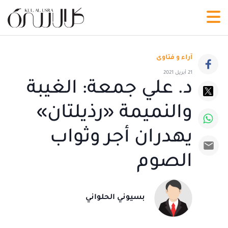
آراء و فتاوى
21 أبريل 2021
د. علي جمعة: الغيبة
والنميمة «رذيلتان»
يهدران أجر وثواب
الصوم
بسيوني الحلواني