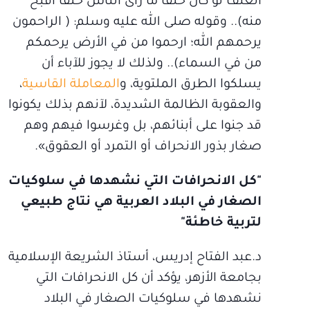
العنف لو كان خلقا ما رأى الناس خلقا أقبح
منه).. وقوله صلى الله عليه وسلم: ( الراحمون
يرحمهم الله؛ ارحموا من في الأرض يرحمكم
من في السماء).. ولذلك لا يجوز للآباء أن
يسلكوا الطرق الملتوية، و
المعاملة القاسية
،
والعقوبة الظالمة الشديدة، لآنهم بذلك يكونوا
قد جنوا على أبنائهم، بل وغرسوا فيهم وهم
صغار بذور الانحراف أو التمرد أو العقوق».
"كل الانحرافات التي نشهدها في سلوكيات
الصغار في البلاد العربية هي نتاج طبيعي
لتربية خاطئة"
د.عبد الفتاح إدريس، أستاذ الشريعة الإسلامية
بجامعة الأزهر، يؤكد أن كل الانحرافات التي
نشهدها في سلوكيات الصغار في البلاد